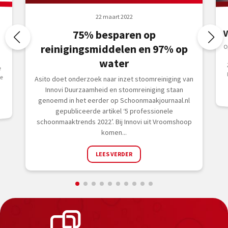
22 maart 2022
V
75% besparen op
reinigingsmiddelen en 97% op
O
d
Z
water
e
ie
Asito doet onderzoek naar inzet stoomreiniging van
Innovi Duurzaamheid en stoomreiniging staan
genoemd in het eerder op Schoonmaakjournaal.nl
gepubliceerde artikel ‘5 professionele
schoonmaaktrends 2022’. Bij Innovi uit Vroomshoop
komen...
LEES VERDER