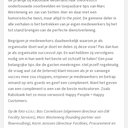
de praktijk bij Rabobank Nederland naar theoretisch
onderbouwde voorbeelden en toepasbare tips van Marc
Westeneng en Jan van Setten. Hier en daar met een
humoristische twist, maar altijd
to the point
. De gemene deler in
alle verhalen is het betrekken van je eigen medewerkers bij het
tot stand brengen van de perfecte dienstverlening.
Begrijpen je medewerkers daadwerkelijk waarom je als
organisatie doet wat je doet en delen zij deze visie? Pas dan kun
je als organisatie succesvol zijn. En wat hebben zij vervolgens
nodig om in hun werk het beste uit zichzelf te halen? Een paar
belangrijke tips die de gasten meekregen: stel jezelf regelmatig
de vraag wat zal de (interne) klant missen als je er vanwege
succes mee zou stoppen,
empower
je medewerkers en betrap
iemand op iets goeds en geef een compliment. Want het geven
van een compliment is een van de beste motivatoren. Zoals
Rabobank het zo mooi verwoord: Happy People = Happy
Customers.
Op de foto v.l.n.r.: Bas Cornelissen (algemeen directeur van EW
Facility Services), Marc Westeneng (founding partner van
flowresulting), Karin Janssen (directeur Facilities, Procurement en