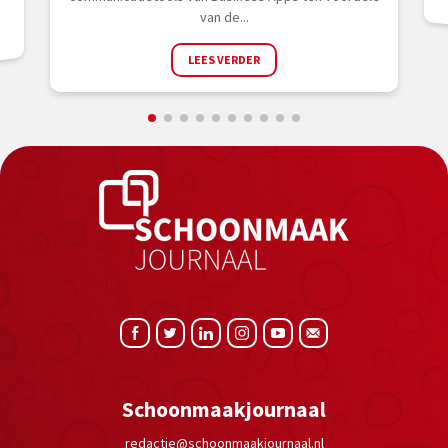
van de...
LEES VERDER
Schoonmaakjournaal
redactie@schoonmaakjournaal.nl