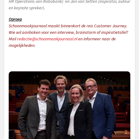
HR Operations van Rabobank) en Jan van Setten (inspirator, auteur
en keynote spreker).
Oproep
Schoonmaakjournaal maakt binnenkort de reis Customer Journey.
Wie wil aanhaken voor een interview, brainstorm of inspiratietafel?
Mail
redactie@schoonmaakjournaal.nl
en informeer naar de
mogelijkheden.