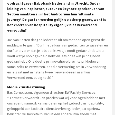
opdrachtgever Rabobank Nederland in Utrecht. Onder
leiding van inspirator, auteur en keynote spreker Jan van
Setten maakten zij in het Auditorium hun ‘ultimate
journey’. De gasten werden gelijk op scherp gezet, want is
het creëren van hospitality eigenlijk niet verwarrend
eenvoudig?
Jan van Setten daagde iedereen uit om met een open geest de
middag in te gaan. “Durf met elkaar van gedachten te wisselen en
durf te ervaren dat je iets denkt wat je nooit gedacht hebt, iets
voelt wat je nooit gevoeld hebt en iets doet wat je nog nooit
gedaan hebt. Ons doel is je innovatieve brein te prikkelen en
soms zelfs te verwarren. Zet die verwarring om in verwondering
en je gaat met minstens twee nieuwe ideeën naar huis.
Verwarrend eenvoudig toch?”
Mooie kruisbestuiving
Bas Cornelissen, algemeen directeur EW Facility Services:
“Hiermee verwoordt Jan precies wat wij voor ogen hebben met
ons event, namelijk kennis delen op het gebied van hospitality,
gekoppeld aan facilitaire dienstverlening. Ieder jaar opnieuw
belichten wij hospitality vanuit een andere invalshoek met