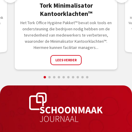
Tork Minimalisator
Kantoorklachten™
ik
H
V
Het Tork Office Hygiëne Pakket™ bevat ook tools en
n
k
ondersteuning die bedrijven nodig hebben om de
.
tevredenheid van medewerkers te verbeteren,
waaronder de Minimalisator Kantoorklachten™.
Hiermee kunnen facilitair managers...
LEES VERDER