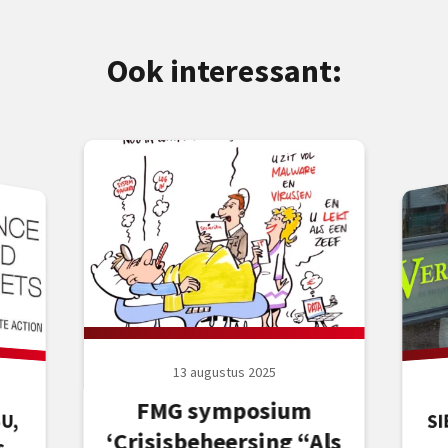
Ook interessant:
13 augustus 2025
FMG symposium
SI
U,
ls
che
‘Crisisbeheersing “Als