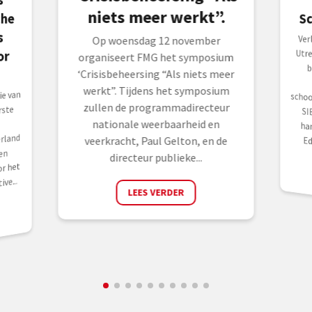
niets meer werkt”.
S
s
Ver
Utr
be
fu
sch
SIE
ha
Op woensdag 12 november
or
organiseert FMG het symposium
‘Crisisbeheersing “Als niets meer
werkt”. Tijdens het symposium
e van
zullen de programmadirecteur
rste
nationale weerbaarheid en
rland
veerkracht, Paul Gelton, en de
Ed
en
directeur publieke...
r het
ve...
LEES VERDER