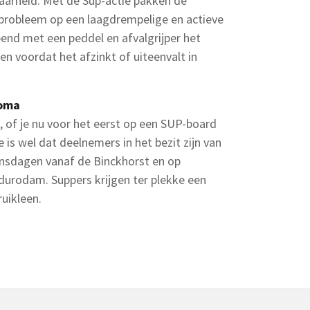
baarheid. Met de Sup-actie pakken de
 probleem op een laagdrempelige en actieve
nd met een peddel en afvalgrijper het
en voordat het afzinkt of uiteenvalt in
loma
of je nu voor het eerst op een SUP-board
 is wel dat deelnemers in het bezit zijn van
sdagen vanaf de Binckhorst en op
durodam. Suppers krijgen ter plekke een
uikleen.