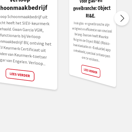
voor glas- en
choonmaakbedrijf
gevelbranche: Object
RI&E.
loop Schoonmaakbedrijf uit
echt heeft het SIEV-keurmerk
haald. Gwan Garcia VGM,
nctionaris bij Verloop
oonmaakbedrijf BV, ontving het
V Keurmerk Certificaat uit
nden van Keurmerk-toetser
In de glas- en gevelbranche zijn
veiligheid en efficiëntie van cruciaal
belang. Daarom heeft Maurice
Rutgrink de Object RI&E (Risico-
Inventarisatie en -Evaluatie) app ontwikkeld, speciaal ontworpen
om te voldoen...
gar van Engelen. Verloop...
LEES VERDER
LEES VERDER