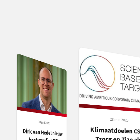
28 mei 2025
30 juni 2026
Klimaatdoelen CS
Tzorg en Zizo a
eerste in de bran
Dirk van Hedel nieuw