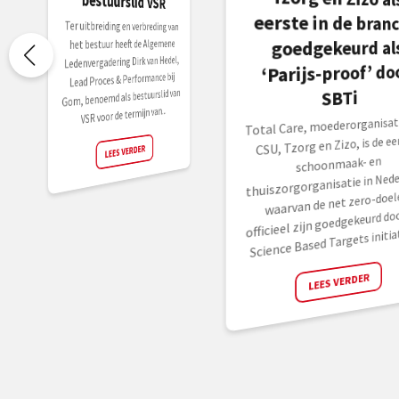
bestuurslid VSR
Ter uitbreiding en verbreding van
goedgekeurd al
het bestuur heeft de Algemene
Ledenvergadering Dirk van Hedel,
‘Parijs-proof’ do
Lead Proces & Performance bij
SBTi
Gom, benoemd als bestuurslid van
VSR voor de termijn van...
Total Care, moederorganisati
CSU, Tzorg en Zizo, is de ee
LEES VERDER
schoonmaak- en
thuiszorgorganisatie in Nede
waarvan de net zero-doel
officieel zijn goedgekeurd doo
Science Based Targets initiati
LEES VERDER