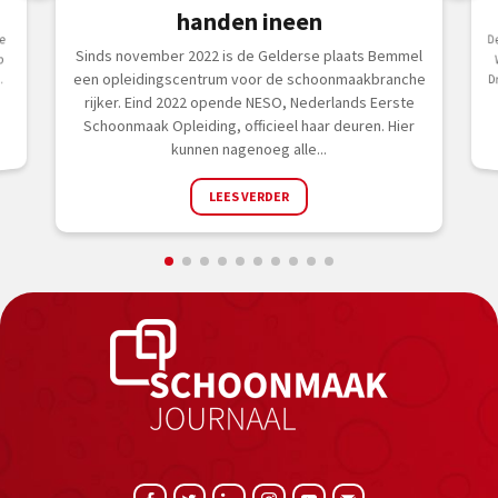
handen ineen
D
W
e
Sinds november 2022 is de Gelderse plaats Bemmel
p
een opleidingscentrum voor de schoonmaakbranche
.
rijker. Eind 2022 opende NESO, Nederlands Eerste
Schoonmaak Opleiding, officieel haar deuren. Hier
kunnen nagenoeg alle...
LEES VERDER