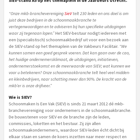
SIEV-stand A5 op het themaplein in de Jaarbeurs Utrecht.
“Onze mkb-branchevereniging
SieV
telt 230 leden en ons doel is om
juist deze bedrijven in de schoonmaakbranche te
vertegenwoordigen en te adviseren bij hun specifieke uitdagingen
waar zij tegenaan lopen.”
Het SIEV-bestuur nodigt iedereen met
een (specialistisch) schoonmaakbedrijf uit voor een bezoek aan
de SIEV-stand op het themaplein van de Vakbeurs Facilitair.
“We
kunnen samen een goed gesprek voeren. Dat kan gaan over de cao,
het huidige ondernemersklimaat, de uitdagingen, initiatieven,
ondernemerstoekomst en de meerwaarde van SIEV; wat kunnen we
voor u betekenen? Onze schoonmaakbranche telt heel veel midden-
en kleinbedrijven, naar schatting meer dan 90%. De kracht van de
mkb’er is onze drijfveer.”
Wie is SIEV?
Schoonmaken Is Een Vak (SIEV) is sinds 21 maart 2012 dé mkb-
branchevereniging voor ondernemers in de schoonmaakbranche.
De bouwstenen voor SIEV en de branche zijn de leden,
commissies, loketten en het bestuur. Zij zijn allen
schoonmaakondernemers, waardoor SIEV-leden écht dicht bij
elkaar staan en samen de koers inzetten naar meer respect en