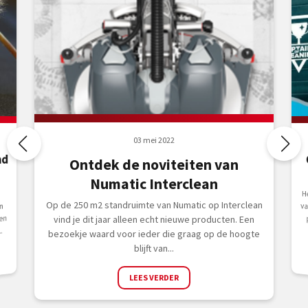
03 mei 2022
nd
Ontdek de noviteiten van
Numatic Interclean
H
v
p
Op de 250 m2 standruimte van Numatic op Interclean
n
en
vind je dit jaar alleen echt nieuwe producten. Een
.
bezoekje waard voor ieder die graag op de hoogte
blijft van...
LEES VERDER