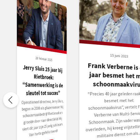
15 juni 2023
28 februari 2025
Frank Verberne is 
jaar besmet het 
Jerry Sluis 25 jaar bij
Rietbroek:
“Samenwerking is de
schoonmaakviru
sleutel tot succes”
“Precies 40 jaar geleden raak
besmet met het
Operationeel directeur, Jerry Sluis,
schoonmaakvirus”, vertelt F
begon in 2000 als glazenwasser bij
schoonmaakbedrijf Rietbroek en
Verberne van Multi-Servi
groeide door naar directielid. Hij
Schoonmaak. Zijn vader was
viert dit jaar zijn 25 jarig jubileum.
overleden, hij kreeg vrijstelli
Van harte gefeliciteerd!
militaire dienst om als..