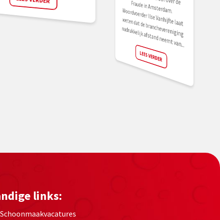
t van...
LEES VERDER
ndige links:
Schoonmaakvacatures