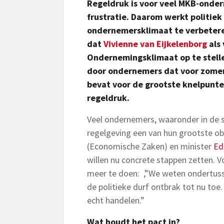
Regeldruk is voor veel MKB-onde
frustratie. Daarom werkt politie
ondernemersklimaat te verbeter
dat
Vivienne van Eijkelenborg
als 
Ondernemingsklimaat op te stell
door ondernemers dat voor zomer 
bevat voor de grootste knelpunt
regeldruk.
Veel ondernemers, waaronder in de s
regelgeving een van hun grootste obs
(Economische Zaken) en minister
Ed
willen nu concrete stappen zetten. V
meer te doen: ,”We weten ondertuss
de politieke durf ontbrak tot nu to
echt handelen.”
Wat houdt het pact in?