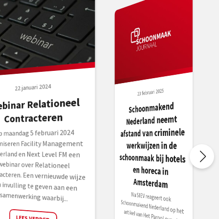
22 januari 2024
23 februari 2025
binar Relationeel
Schoonmakend
schoonmaak bij hotels
en horeca in
Contracteren
Nederland neemt
afstand van criminele
p maandag 5 februari 2024
ebinar over Relationeel
ntracteren. Een vernieuwde wijze
m invulling te geven aan een
niseren Facility Management
werkwijzen in de
erland en Next Level FM een
Amsterdam
Na SIEV reageert ook
Schoonmakend Nederland op het artikel van Het Parool over de
Fraude in Amsterdam. Woordvoerder Ilse Vanhijfte laat
weten dat de branchevereniging
nadrukkelijk afstand neem
samenwerking waarbij...
LEES VERDER