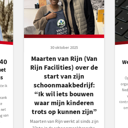
30 oktober 2025
Maarten van Rijn (Van
𝟬
met
We
Rijn Facilities) over de
start van zijn
s
O
w
co
o
schoonmaakbedrijf:
orga
te ik
Ned
“Ik wil iets bouwen
rank
waar mijn kinderen
ce
 net
trots op kunnen zijn”
ng van
Maarten van Rijn werkt al sinds zijn
.