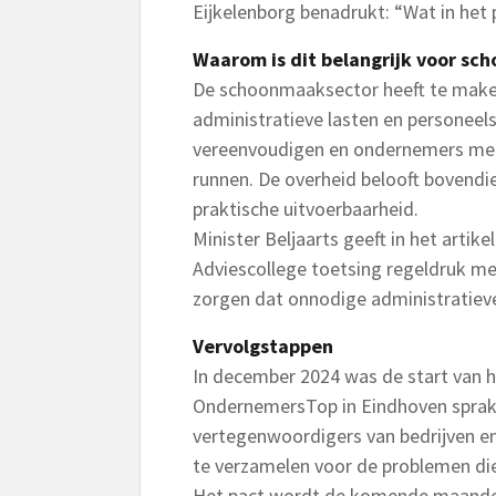
Eijkelenborg benadrukt: “Wat in het
Waarom is dit belangrijk voor s
De schoonmaaksector heeft te make
administratieve lasten en personeels
vereenvoudigen en ondernemers meer 
runnen. De overheid belooft bovend
praktische uitvoerbaarheid.
Minister Beljaarts geeft in het arti
Adviescollege toetsing regeldruk me
zorgen dat onnodige administratiev
Vervolgstappen
In december 2024 was de start van 
OndernemersTop in Eindhoven sprak
vertegenwoordigers van bedrijven e
te verzamelen voor de problemen die
Het pact wordt de komende maanden