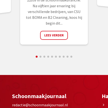
22ste in de schoonmaakbranche.
Na vijftien jaar ervaring bij
verschillende bedrijven, van CSU
tot BOMA en B2 Cleaning, koos hij
begin dit...
LEES VERDER
Schoonmaakjournaal
Ha
redactie@schoonmaakjournaal.nl