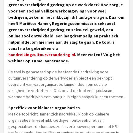
grensoverschrijdend gedrag op de werkvloer? Hoe zorg je
voor een sociaal veilige werkomgeving? Voor veel
bedrijven, zeker in het mkb, zijn dit lastige vragen. Daarom
heeft Mariëtte Hamer, Regeringscommissaris seksueel
grensoverschrijdend gedrag en seksueel geweld, een
online tool ontwikkeld: een laagdrempelig en praktisch
hulpmiddel om hiermee aan de slag te gaan. De tool is
vanaf nu te gebruiken via
handreikingcultuurverandering.nl
. Meer weten? Volg het
webinar op 14 mei aanstaande.
De tool is gebaseerd op de bestaande Handreiking voor
cultuurverandering op de werkvloer en biedt een beknopt
overzicht van wat organisaties kunnen doen om sociale
veiligheid te verbeteren. Ook bevat de tool een quickscan
waarmee bedrijven eenvoudig hun eigen aanpak kunnen toetsen.
Specifiek voor kleinere organisaties
Met de tool richt Hamer zich nadrukkelijk ook op kleinere
organisaties. In veel mkb-bedrijven ontbreekt het aan
gespecialiseerde functies zoals vertrouwenspersonen of HR-
professionals. Hamer: “Dat organisaties er iets mee moeten is