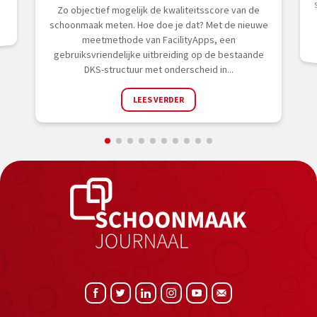
Zo objectief mogelijk de kwaliteitsscore van de
schoonmaak meten. Hoe doe je dat? Met de nieuwe
meetmethode van FacilityApps, een
gebruiksvriendelijke uitbreiding op de bestaande
DKS-structuur met onderscheid in...
LEES VERDER