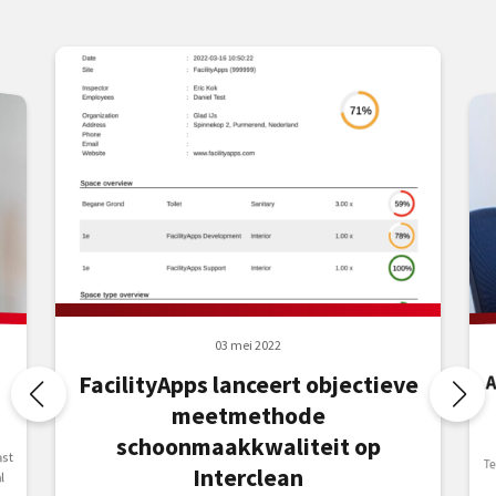
03 mei 2022
A
FacilityApps lanceert objectieve
meetmethode
schoonmaakkwaliteit op
st
Te
a
S
Interclean
l