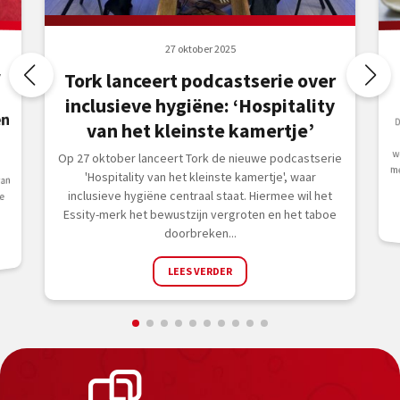
27 oktober 2025
y
Tork lanceert podcastserie over
inclusieve hygiëne: ‘Hospitality
en
D
w
van het kleinste kamertje’
Op 27 oktober lanceert Tork de nieuwe podcastserie
'Hospitality van het kleinste kamertje', waar
an
inclusieve hygiëne centraal staat. Hiermee wil het
ke
Essity-merk het bewustzijn vergroten en het taboe
doorbreken...
LEES VERDER