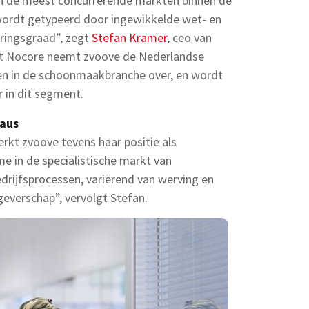
en de meest concurrerende markten binnen de
ordt getypeerd door ingewikkelde wet- en
ringsgraad”, zegt
Stefan Kramer
, ceo van
Met Nocore neemt zvoove de Nederlandse
en in de schoonmaakbranche over, en wordt
 in dit segment.
eaus
kt zvoove tevens haar positie als
e in de specialistische markt van
drijfsprocessen, variërend van werving en
geverschap”, vervolgt Stefan.