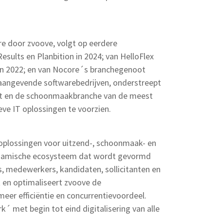
e door zvoove, volgt op eerdere
sults en Planbition in 2024; van HelloFlex
 in 2022; en van Nocore´s branchegenoot
onaangevende softwarebedrijven, onderstreept
kt en de schoonmaakbranche van de meest
ve IT oplossingen te voorzien.
doplossingen voor uitzend-, schoonmaak- en
dynamische ecosysteem dat wordt gevormd
s, medewerkers, kandidaten, sollicitanten en
t en optimaliseert zvoove de
meer efficiëntie en concurrentievoordeel.
´ met begin tot eind digitalisering van alle