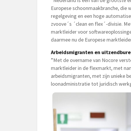
”Nederland is een van de grootste 
Europese schoonmaakbranche, die w
regelgeving en een hoge automatise
zvoove´s ´clean en flex´-divisie. 
marktleider voor softwareoplossing
daarmee nu de Europese marktleider
Arbeidsmigranten en uitzendbur
”Met de overname van Nocore verster
marktleider in de flexmarkt, met nam
arbeidsmigranten, met zijn unieke be
loonadministratie tot juridisch werk