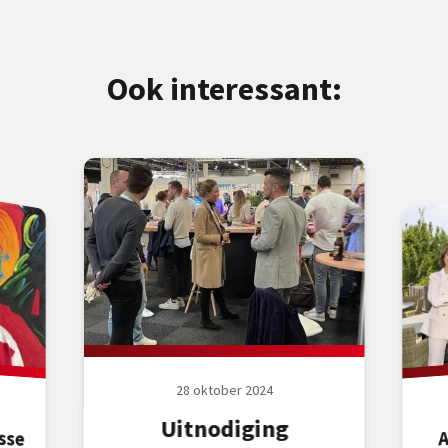
Ook interessant:
28 oktober 2024
Uitnodiging
sse
s):
aak