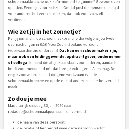
schoonmaakbranche ook zo’n moment te gunnen? Gewoon even
opladen. Even tijd voor zichzelf. Omdat juist de mensen die altijd
voor anderen het verschil maken, dat ook voor zichzelf
verdienen.
Wie zet jij in het zonnetje?
Ken jij iemand in de schoonmaakbranche die volgens jou twee
overnachtingen in B&B MeerZee in Zeeland verdient
(voorwaarden zie onderaan)?
Dat kan een schoonmaker zijn,
maar ook een leidinggevende, opdrachtgever, ondernemer
of collega.
Iemand die altijd klaarstaat voor anderen, aandacht
heeft voor mensen of nét dat beetje extra geeft. Alles mag. De
enige voorwaarde is dat diegene werkzaam is in de
schoonmaakbranche en op de een of andere manier het verschil
maakt.
Zo doe je mee
Mail uiterlijk dinsdag 30 juni 2026 naar
redactie@schoonmaakjournaal.nl
en vermeld:
de naam van deze persoon;
de locatie of het bedrijf waar deze persoon werkt;