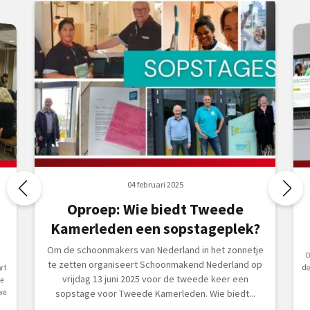
04 februari 2025
Oproep: Wie biedt Tweede
Kamerleden een sopstageplek?
Om de schoonmakers van Nederland in het zonnetje
Op 
te zetten organiseert Schoonmakend Nederland op
rt
vrijdag 13 juni 2025 voor de tweede keer een
e
we
sopstage voor Tweede Kamerleden. Wie biedt...