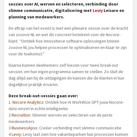
sessies over AI, werven en selecteren, verbinding door
slimme communicatie, digitalisering met
Leviy
Leisure en
planning van medewerkers.
De aftrap van het event is met een plenaire sessie over de kracht
van zvoove NL en wat dit concreet betekent voor de Nocore-
klant. “Ontdek hoe innovatieve software-oplossingen binnen
zvoove NL jou helpen processen te optimaliseren en klaar te zijn
voor de toekomst.”
Daarna kunnen deelnemers zelf kiezen voor twee break-out
sessies om hun eigen programma samen te stellen. Zo sluit de
dag altijd aan bij de uitdagingen én kansen die de klanten in hun
dagelijkse praktijk ervaren.
Deze break-out-sessies gaan over:
1.
Nocore Analytics:
Ontdek hoe AI WorkWize GPT jouw Nocore-
data omzet in echte intelligentie.
2
Recruition
: Slimmer werven en selecteren van de juiste
medewerkers
3
BusinessApss:
Creëer verbinding met slimme communicatie
4
Leviy:
Leviy laat zien hoe vakantieparken hun processen kunnen