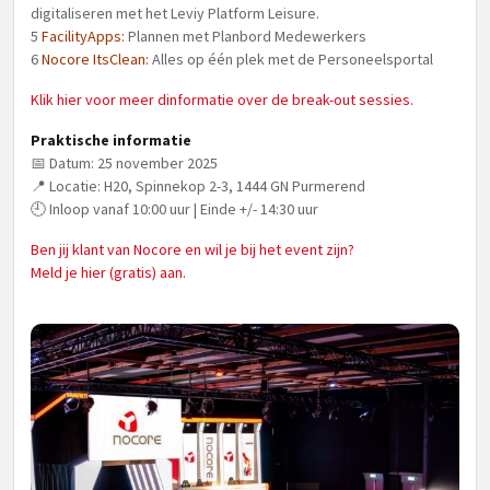
digitaliseren met het Leviy Platform Leisure.
5
FacilityApps:
Plannen met Planbord Medewerkers
6
Nocore ItsClean:
Alles op één plek met de Personeelsportal
Klik hier voor meer dinformatie over de break-out sessies.
Praktische informatie
📅 Datum: 25 november 2025
📍 Locatie: H20, Spinnekop 2-3, 1444 GN Purmerend
🕘 Inloop vanaf 10:00 uur | Einde +/- 14:30 uur
Ben jij klant van Nocore en wil je bij het event zijn?
Meld je hier (gratis) aan.