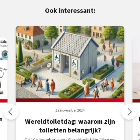
Ook interessant:
19 november 2024
n
Wereldtoiletdag: waarom zijn
toiletten belangrijk?
J
B
V
Op 19 november is het Wereldtoiletdag. Waarom