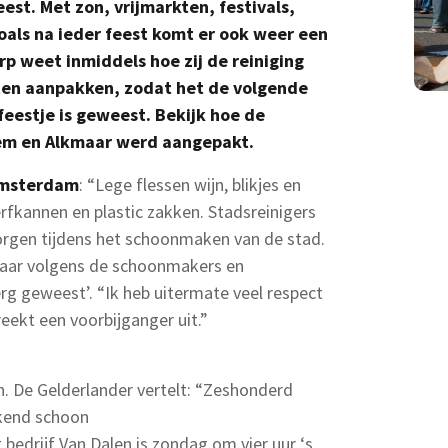
st. Met zon, vrijmarkten, festivals,
oals na ieder feest komt er ook weer een
rp weet inmiddels hoe zij de reiniging
eten aanpakken, zodat het de volgende
feestje is geweest. Bekijk hoe de
m en Alkmaar werd aangepakt.
msterdam
: “Lege flessen wijn, blikjes en
erfkannen en plastic zakken. Stadsreinigers
gen tijdens het schoonmaken van de stad.
 maar volgens de schoonmakers en
rg geweest’. “Ik heb uitermate veel respect
reekt een voorbijganger uit.”
n. De Gelderlander vertelt: “Zeshonderd
inkend schoon
bedrijf Van Dalen is zondag om vier uur ‘s