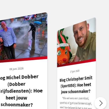
08 juni 2026
17 juni 2025
log Michel Dobber
Blog Christopher Smit
(Dobber
(Sport050): Hoe heet
rijfsdiensten): Hoe
jouw schoonmaker?
heet jouw
"Wie wel eens een zwembad,
sporthal of gymzaal binnenstapt,
weet hoe belangrijk het is dat een
sportlocatie schoon en veilig
aanvoelt. Dat lijkt
vanzelfsprekend, maar daarachter
schoonmaker?