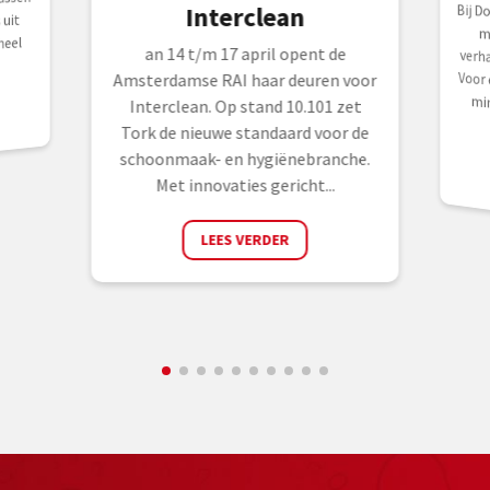
assen
Bij D
men
verh
Voor 
mins
Interclean
 uit
heel
an 14 t/m 17 april opent de
Amsterdamse RAI haar deuren voor
Interclean. Op stand 10.101 zet
Tork de nieuwe standaard voor de
schoonmaak- en hygiënebranche.
Met innovaties gericht...
LEES VERDER