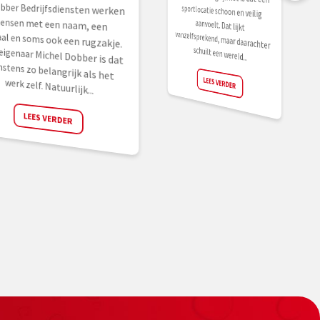
obber Bedrijfsdiensten werken
sen met een naam, een
aal en soms ook een rugzakje.
eigenaar Michel Dobber is dat
tens zo belangrijk als het
schuilt een wereld...
LEES VERDER
werk zelf. Natuurlijk...
LEES VERDER