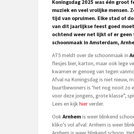
Koningsdag 2025 was één groot fee
muziek en veel vrolijke mensen. Z
tijd van opruimen. Elke stad of do
van dit jaarlijkse feest goed mo
ochtend weer net lijkt of er geen 
schoonmaak in Amsterdam, Arnhe
AT5 meldt over de schoonmaak in
A
flesjes bier, karton, maar ook lege v
kwamen er genoeg van tegen vanmor
Afval na Koningsdag is niet nieuw,
buurtbewoners is ‘het nog nooit zo e
voor deze jongens, grote klasse”, sp
Lees en kijk
hier
verder.
Ook
Arnhem
is weer blinkend schoo
kliko’s vol afval: Arnhem is weer bl
Arnhem is weer blinkend schoon. Het 