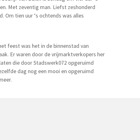
. Met zeventig man. Liefst zeshonderd
tad. Om tien uur ‘s ochtends was alles
 het feest was het in de binnenstad van
ak. Er waren door de vrijmarktverkopers her
elaten die door Stadswerk072 opgeruimd
 dezelfde dag nog een mooi en opgeruimd
meer.