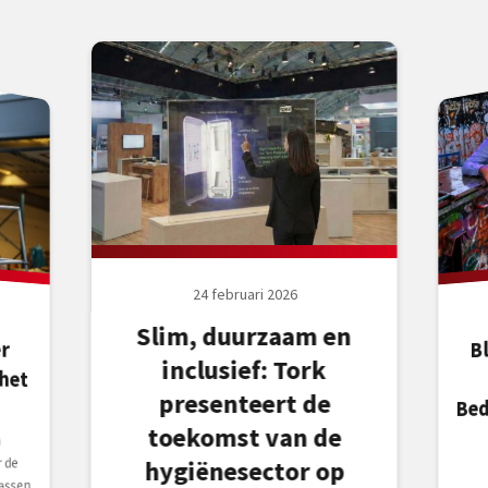
24 februari 2026
Slim, duurzaam en
B
r
et
inclusief: Tork
presenteert de
Bed
toekomst van de
n
 de
hygiënesector op