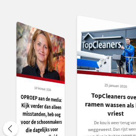
25 januari 2026
10 februari 2026
TopCleaners ove
ramen wassen als h
OPROEP aan de media:
Kijk verder dan alleen
misstanden, heb oog
vriest
voor de schoonmakers
De kou is weer terug va
die dagelijks voor
weggeweest. Dan rijst weer