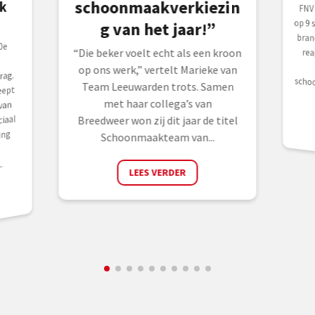
schoonmaakverkiezin
k
FNV
op 9
bran
rea
la
sch
g van het jaar!”
0e
“Die beker voelt echt als een kroon
op ons werk,” vertelt Marieke van
rag.
Team Leeuwarden trots. Samen
eept
met haar collega’s van
van
iaal
Breedweer won zij dit jaar de titel
ing
Schoonmaakteam van...
.
LEES VERDER