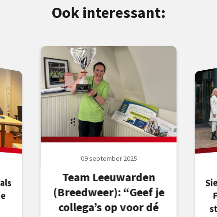
Ook interessant:
09 september 2025
Team Leeuwarden
als
tie
Si
(Breedweer): “Geef je
collega’s op voor dé
s