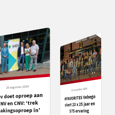
28 augustus 2024
24 november 2024
ev doet oproep aan
#FAVORITES Vebego
FNV en CNV: ‘trek
viert 23 x 25 jaar en
takingsoproep in’
575 ervaring