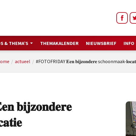
S & THEMA’S
THEMAKALENDER
NIEUWSBRIEF
INFO
ome
/
actueel
/
#FOTOFRIDAY 𝐄𝐞𝐧 𝐛𝐢𝐣𝐳𝐨𝐧𝐝𝐞𝐫𝐞 schoonmaak-𝐥𝐨𝐜𝐚𝐭
𝐢𝐣𝐳𝐨𝐧𝐝𝐞𝐫𝐞
𝐭𝐢𝐞