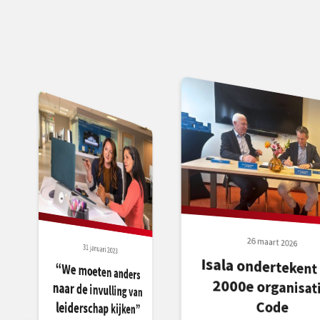
26 maart 2026
31 januari 2023
Isala ondertekent 
2000e organisa
“We moeten anders
naar de invulling van
Code
leiderschap kijken”