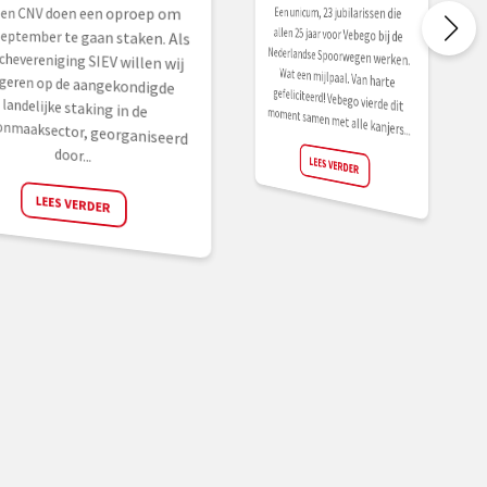
Een unicum, 23 jubilarissen die
allen 25 jaar voor Vebego bij de
Nederlandse Spoorwegen werken.
Wat een mijlpaal. Van harte
gefeliciteerd! Vebego vierde dit
 en CNV doen een oproep om
 september te gaan staken. Als
chevereniging SIEV willen wij
geren op de aangekondigde
ndelijke staking in de
oonmaaksector, georganiseerd
moment samen met alle kanjers...
door...
LEES VERDER
LEES VERDER