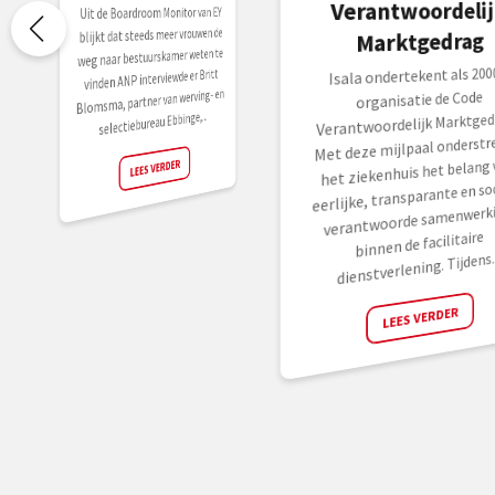
Verantwoordelij
Uit de Boardroom Monitor van EY
blijkt dat steeds meer vrouwen de
Marktgedrag
weg naar bestuurskamer weten te
Isala ondertekent als 200
vinden ANP interviewde er Britt
Blomsma, partner van werving- en
organisatie de Code
selectiebureau Ebbinge,...
Verantwoordelijk Marktged
Met deze mijlpaal onderstr
het ziekenhuis het belang 
LEES VERDER
eerlijke, transparante en soc
verantwoorde samenwerk
binnen de facilitaire
dienstverlening. Tijdens..
LEES VERDER