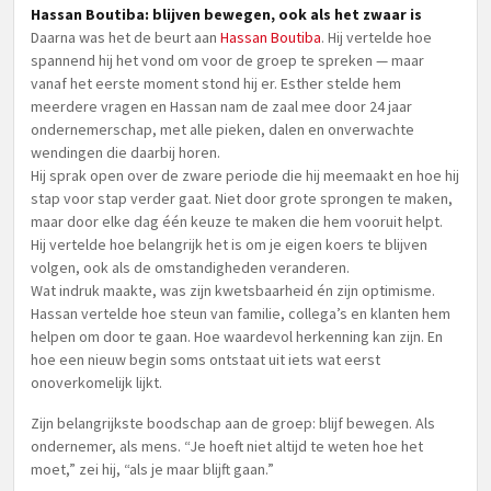
Hassan Boutiba: blijven bewegen, ook als het zwaar is
Daarna was het de beurt aan
Hassan Boutiba
. Hij vertelde hoe
spannend hij het vond om voor de groep te spreken — maar
vanaf het eerste moment stond hij er. Esther stelde hem
meerdere vragen en Hassan nam de zaal mee door 24 jaar
ondernemerschap, met alle pieken, dalen en onverwachte
wendingen die daarbij horen.
Hij sprak open over de zware periode die hij meemaakt en hoe hij
stap voor stap verder gaat. Niet door grote sprongen te maken,
maar door elke dag één keuze te maken die hem vooruit helpt.
Hij vertelde hoe belangrijk het is om je eigen koers te blijven
volgen, ook als de omstandigheden veranderen.
Wat indruk maakte, was zijn kwetsbaarheid én zijn optimisme.
Hassan vertelde hoe steun van familie, collega’s en klanten hem
helpen om door te gaan. Hoe waardevol herkenning kan zijn. En
hoe een nieuw begin soms ontstaat uit iets wat eerst
onoverkomelijk lijkt.
Zijn belangrijkste boodschap aan de groep: blijf bewegen. Als
ondernemer, als mens. “Je hoeft niet altijd te weten hoe het
moet,” zei hij, “als je maar blijft gaan.”