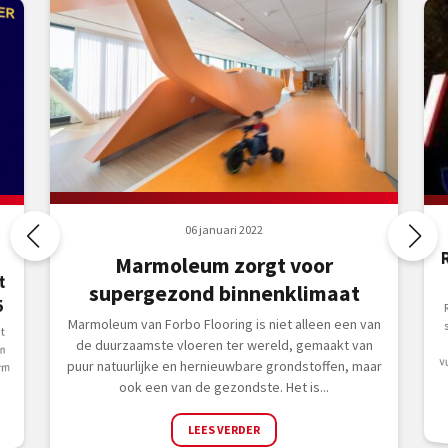
06 januari 2022
Marmoleum zorgt voor
t
supergezond binnenklimaat
5
e
Marmoleum van Forbo Flooring is niet alleen een van
t
de duurzaamste vloeren ter wereld, gemaakt van
n
puur natuurlijke en hernieuwbare grondstoffen, maar
rm
ook een van de gezondste. Het is...
LEES VERDER