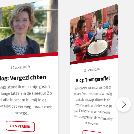
10 april 2019
01 februari 2022
log: Vergezichten
Blog: Tromgeroffel
angs stond ik met mijn gezin
we lijkt dat ver weg, maar met
Schoonmaakjournaal viert deze
schoonmaakbranche bestaat 10
jaar. En dat vieren we online met
veel tromgeroffel als community
 lange latten in de sneeuw. Zo
maand feest. Het eerste volledig
t alle bloesem bij mij in de
digitale nieuwsplatform in de
de vroege...
en met een...
LEES VERDER