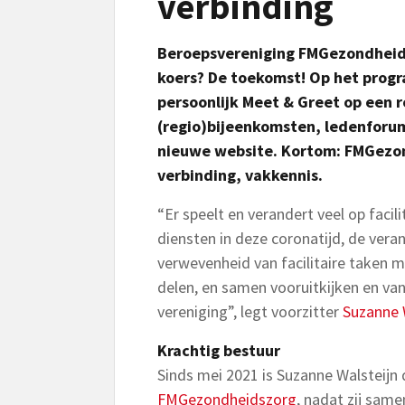
verbinding
Beroepsvereniging FMGezondheidsz
koers? De toekomst! Op het prog
persoonlijk Meet & Greet op een r
(regio)bijeenkomsten, ledenforum
nieuwe website. Kortom: FMGezond
verbinding, vakkennis.
“Er speelt en verandert veel op facilit
diensten in deze coronatijd, de vera
verwevenheid van facilitaire taken m
delen, en samen vooruitkijken en van 
vereniging”, legt voorzitter
Suzanne 
Krachtig bestuur
Sinds mei 2021 is Suzanne Walsteijn
FMGezondheidszorg
, nadat zij sam