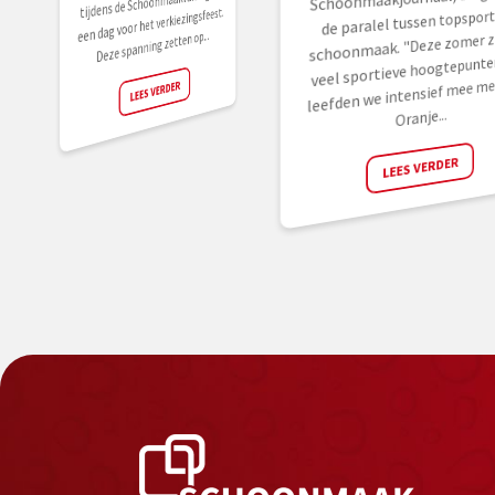
tijdens de Schoonmaakvakdagen,
een dag voor het verkiezingsfeest.
de paralel tussen topsport
Deze spanning zetten op...
schoonmaak. "Deze zomer zi
veel sportieve hoogtepunten
leefden we intensief mee me
LEES VERDER
Oranje...
LEES VERDER