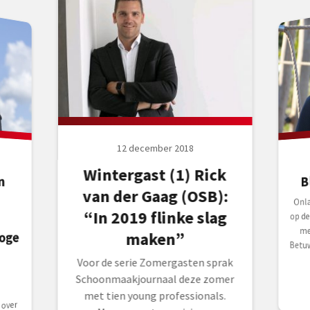
12 december 2018
Wintergast (1) Rick
B
n
2
van der Gaag (OSB):
Onl
Betu
“In 2019 flinke slag
op de
me
oge
maken”
Voor de serie Zomergasten sprak
Schoonmaakjournaal deze zomer
met tien young professionals.
over