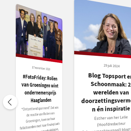
29 juli 2024
17 november 2023
Blog Topsport e
Schoonmaak: 
#FotoFriday: Rolien
van Groeningen wint
ondernemersprijs
werelden van
Haaglanden
doorzettingsverm
n én inspiratie
“Ontzettend spannend”. Dat was
de reactie van Rolien van
Esther van her Lelie
Groeningen, toen we haar
(Hoofdredacteur
feliciteerden met haar finaleplaats
Schoonmaakjournaal) blogt 