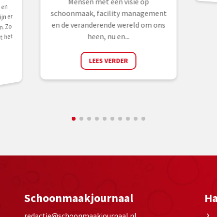
Mensen met een visie op
 en
schoonmaak, facility management
jn er
en de veranderende wereld om ons
. Zo
heen, nu en...
t het
LEES VERDER
Schoonmaakjournaal
Ha
redactie@schoonmaakjournaal.nl