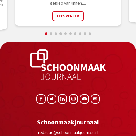
ig
gebied van linnen,...
ek
LEES VERDER
Schoonmaakjournaal
redactie@schoonmaakjournaal.nl