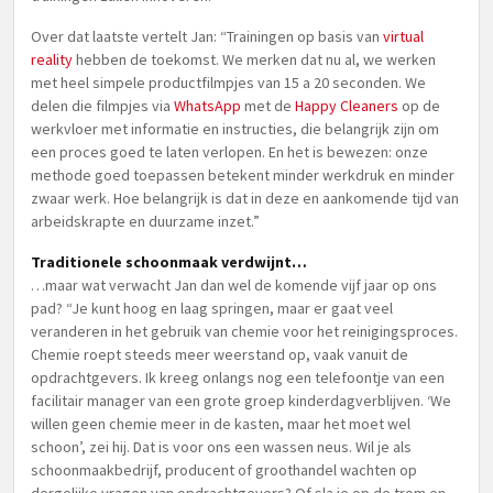
Over dat laatste vertelt Jan: “Trainingen op basis van
virtual
reality
hebben de toekomst. We merken dat nu al, we werken
met heel simpele productfilmpjes van 15 a 20 seconden. We
delen die filmpjes via
WhatsApp
met de
Happy Cleaners
op de
werkvloer met informatie en instructies, die belangrijk zijn om
een proces goed te laten verlopen. En het is bewezen: onze
methode goed toepassen betekent minder werkdruk en minder
zwaar werk. Hoe belangrijk is dat in deze en aankomende tijd van
arbeidskrapte en duurzame inzet.”
Traditionele schoonmaak verdwijnt…
…maar wat verwacht Jan dan wel de komende vijf jaar op ons
pad? “Je kunt hoog en laag springen, maar er gaat veel
veranderen in het gebruik van chemie voor het reinigingsproces.
Chemie roept steeds meer weerstand op, vaak vanuit de
opdrachtgevers. Ik kreeg onlangs nog een telefoontje van een
facilitair manager van een grote groep kinderdagverblijven. ‘We
willen geen chemie meer in de kasten, maar het moet wel
schoon’, zei hij. Dat is voor ons een wassen neus. Wil je als
schoonmaakbedrijf, producent of groothandel wachten op