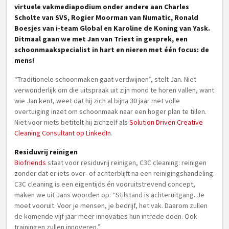
virtuele vakmediapodium onder andere aan Charles
Scholte van SVS, Rogier Moorman van Numatic, Ronald
Boesjes van i-team Global en Karoline de Koning van Yask.
Ditmaal gaan we met Jan van Triest in gesprek, een
schoonmaakspecialist in hart en nieren met één focus: de
mens!
“Traditionele schoonmaken gaat verdwijnen”, stelt Jan. Niet
verwonderlijk om die uitspraak uit zijn mond te horen vallen, want
wie Jan kent, weet dat hij zich al bijna 30 jaar met volle
overtuiging inzet om schoonmaak naar een hoger plan te tillen.
Niet voor niets betitelt hij zichzelf als
Solution Driven Creative
Cleaning Consultant op LinkedIn
.
Residuvrij reinigen
Biofriends
staat voor residuvrij reinigen, C3C cleaning: reinigen
zonder dat er iets over- of achterblijft na een reinigingshandeling.
C3C cleaning is een eigentijds én vooruitstrevend concept,
maken we uit Jans woorden op: “Stilstand is achteruitgang. Je
moet vooruit. Voor je mensen, je bedrijf, het vak. Daarom zullen
de komende vijf jaar meer innovaties hun intrede doen. Ook
trainingen zullen innoveren.”