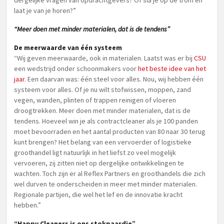
dergelijke vragen van opdrachtgevers? Of sla je op de trom en
laat je van je horen?”
“Meer doen met minder materialen, dat is de tendens”
De meerwaarde van één systeem
“Wij geven meerwaarde, ook in materialen. Laatst was er bij
CSU
een wedstrijd onder schoonmakers voor
het beste idee van het
jaar
. Een daarvan was: één steel voor alles. Nou, wij hebben één
systeem voor alles. Of je nu wilt stofwissen, moppen, zand
vegen, wanden, plinten of trappen reinigen of vloeren
droogtrekken. Meer doen met minder materialen, dat is de
tendens. Hoeveel win je als contractcleaner als je 100 panden
moet bevoorraden en het aantal producten van 80 naar 30 terug
kunt brengen? Het belang van een vervoerder of logistieke
groothandel ligt natuurlijk in het liefst zo veel mogelijk
vervoeren, zij zitten niet op dergelijke ontwikkelingen te
wachten. Toch zijn er al Reflex Partners en groothandels die zich
wel durven te onderscheiden in meer met minder materialen.
Regionale partijen, die wel het lef en de innovatie kracht
hebben.”
“Happy Cleaners is ons stokpaardje”