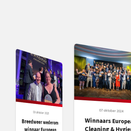
07 oktober 2024
03 oktober 2025
Winnaars Europe
Cleaning & Hygie
Breedweer wederom
winnaar European