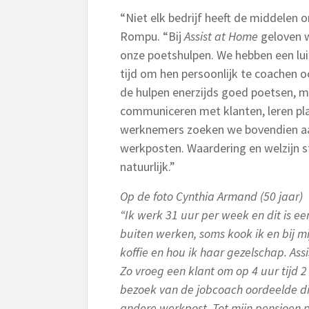
“Niet elk bedrijf heeft de middelen 
Rompu. “Bij
Assist at Home
geloven w
onze poetshulpen. We hebben een lu
tijd om hen persoonlijk te coachen o
de hulpen enerzijds goed poetsen, m
communiceren met klanten, leren pl
werknemers zoeken we bovendien aa
werkposten. Waardering en welzijn st
natuurlijk.”
Op de foto Cynthia Armand (50 jaar)
“
Ik werk 31 uur per week en dit is ee
buiten werken, soms kook ik en bij mi
koffie en hou ik haar gezelschap. Ass
Zo vroeg een klant om op 4 uur tijd 
bezoek van de jobcoach oordeelde die
andere werkpost. Tot mijn pensioen p