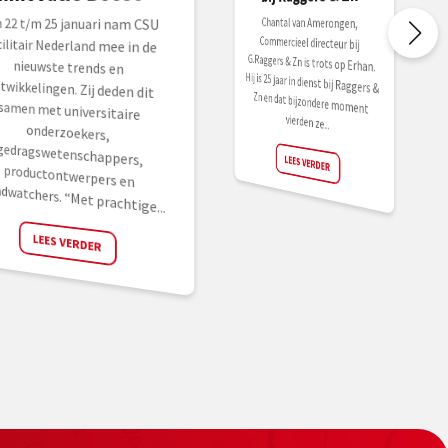
Chantal van Amerongen,
Commercieel directeur bij
G.Raggers & Zn is trots op Erhan.
Hij is 25 jaar in dienst bij Raggers &
Zn en dat bijzondere moment
n 22 t/m 25 januari nam CSU
cilitair Nederland mee in de
ieuwste trends en
twikkelingen. Zij deden dit
men met universitaire
nderzoekers,
dragswetenschappers,
roductontwerpers en
vierden ze...
LEES VERDER
ndwatchers. “Met prachtige...
LEES VERDER