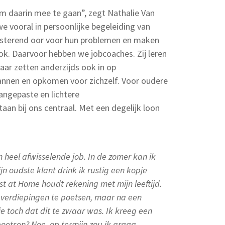
om daarin mee te gaan”, zegt Nathalie Van
e vooral in persoonlijke begeleiding van
isterend oor voor hun problemen en maken
ok. Daarvoor hebben we jobcoaches. Zij leren
aar zetten anderzijds ook in op
annen en opkomen voor zichzelf. Voor oudere
ngepaste en lichtere
aan bij ons centraal. Met een degelijk loon
n heel afwisselende job. In de zomer kan ik
jn oudste klant drink ik rustig een kopje
ist at Home houdt rekening met mijn leeftijd.
2 verdiepingen te poetsen, maar na een
 toch dat dit te zwaar was. Ik kreeg een
oetsen? Nee, op termijn zou ik graag