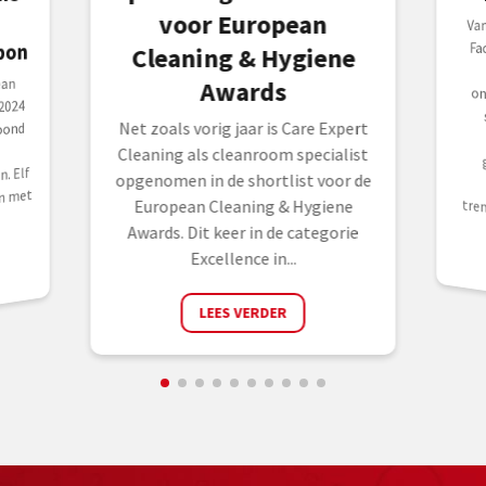
voor European
Va
Fa
n
on
sa
o
ge
p
bon
Cleaning & Hygiene
ean
Awards
2024
Net zoals vorig jaar is Care Expert
oond
Cleaning als cleanroom specialist
. Elf
opgenomen in de shortlist voor de
n met
tre
European Cleaning & Hygiene
Awards. Dit keer in de categorie
Excellence in...
LEES VERDER