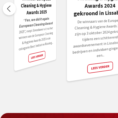
Awards 2024
Cleaning & Hygiene
Awards 2025
gekroond in Lissa
“𝙔𝙚𝙨, 𝙬𝙚 𝙙𝙞𝙙 𝙞𝙩 𝙖𝙜𝙖𝙞𝙣:
De winnaars van de Europ
𝙀𝙪𝙧𝙤𝙥𝙚𝙖𝙣 𝘾𝙡𝙚𝙖𝙣𝙞𝙣𝙜 𝘼𝙬𝙖𝙧𝙙
Cleaning & Hygiene Awards 
2025”, roept Breedweer uit na het
zijn op 3 oktober 2024 gekr
winnen van de European Cleaning
tijdens een schitterend
& Hygiene Awards 2025 in de
awardsevenement in Lissabon
categorie Best Initiative Raising...
bedrijven en individuen ginge
een...
LEES VERDER
LEES VERDER