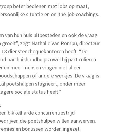
groep beter bedienen met jobs op maat,
persoonlijke situatie en on-the-job coachings.
n van hun huis uitbesteden en ook de vraag
 groeit”, zegt Nathalie Van Rompu, directeur
en 18 dienstenchequekantoren heeft. “De
od aan huishoudhulp zowel bij particulieren
er en meer mensen vragen niet alleen
 boodschappen of andere werkjes. De vraag is
tal poetshulpen stagneert, onder meer
agere sociale status heeft.”
g
en bikkelharde concurrentiestrijd
edrijven die poetshulpen willen aanwerven.
premies en bonussen worden ingezet.