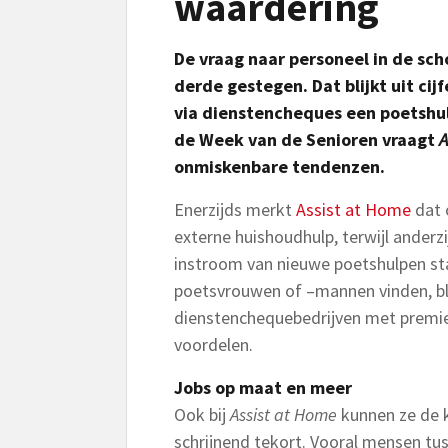
waardering
De vraag naar personeel in de sch
derde gestegen. Dat blijkt uit cij
via dienstencheques een poetshul
de Week van de Senioren vraagt
A
onmiskenbare tendenzen.
Enerzijds merkt
Assist at Home
dat 
externe huishoudhulp, terwijl ander
instroom van nieuwe poetshulpen sta
poetsvrouwen of –mannen vinden, bli
dienstenchequebedrijven met premie
voordelen.
Jobs op maat en meer
Ook bij
Assist at Home
kunnen ze de k
schrijnend tekort. Vooral mensen tus