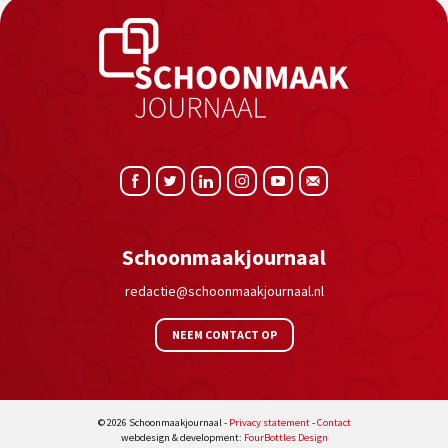
Schoonmaakjournaal
redactie@schoonmaakjournaal.nl
NEEM CONTACT OP
© 2026 Schoonmaakjournaal -
Privacy statement
-
Contact
webdesign & development:
FourBottles Design