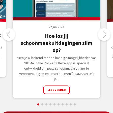
22 juni 2023
g
Hoe los jij
schoonmaakuitdagingen slim
12
C
G
d
op?
n
“Ben je al bekend met de handige mogelijkheden van
‘BOMA in the Pocket’? Deze app is speciaal
ontwikkeld om jouw schoonmaakroutine te
vereenvoudigen en te verbeteren.” BOMA vertelt
je...
LEES VERDER