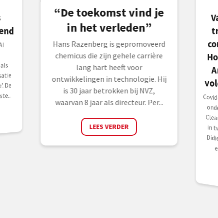
“De toekomst vind je
V
A
s
in het verleden”
end
t
co
Hans Razenberg is gepromoveerd
AI
Ho
chemicus die zijn gehele carrière
als
lang hart heeft voor
atie
ontwikkelingen in technologie. Hij
vo
’. De
is 30 jaar betrokken bij NVZ,
te...
Covid
onde
Clea
in t
Didie
waarvan 8 jaar als directeur. Per...
LEES VERDER
e