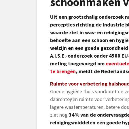
schoonmaken vo
Uit een grootschalig onderzoek 
percepties richting de industrie b
waarde ziet in was- en reinigings
behoefte aan een schoon en hygië
welzijn en een goede gezondheid
A.I.S.E.-onderzoek onder 4500 EU-b
meting toegevoegd om
eventuele
te brengen
, meldt de Nederlands
Ruimte voor verbetering huisho
Goede hygiëne thuis voorkomt de vers
daarentegen ruimte voor verbetering
lagere wastemperaturen, betere dose
ziet nog
34% van de ondervraagde 
reinigingsmiddelen een goede hygi