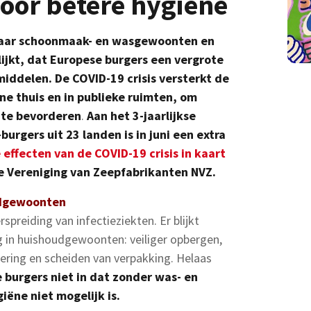
or betere hygiëne
naar schoonmaak- en wasgewoonten en
lijkt, dat Europese burgers een vergrote
middelen. De COVID-19 crisis versterkt de
ne thuis en in publieke ruimten, om
 te bevorderen
.
Aan het 3-jaarlijkse
urgers uit 23 landen is in juni een extra
 effecten van de COVID-19 crisis in kaart
e Vereniging van Zeepfabrikanten NVZ.
udgewoonten
preiding van infectieziekten. Er blijkt
 in huishoudgewoonten: veiliger opbergen,
ring en scheiden van verpakking. Helaas
burgers niet in dat zonder was- en
ëne niet mogelijk is.