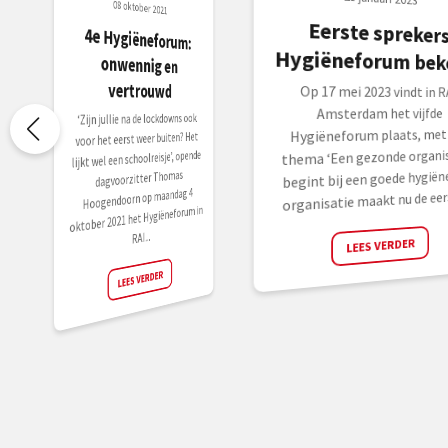
08 oktober 2021
Eerste spreker
4e Hygiëneforum:
onwennig en
Hygiëneforum bek
vertrouwd
Op 17 mei 2023 vindt in R
Amsterdam het vijfde
‘Zijn jullie na de lockdowns ook
Hygiëneforum plaats, met 
voor het eerst weer buiten? Het
thema ‘Een gezonde organis
lijkt wel een schoolreisje’, opende
begint bij een goede hygiëne
dagvoorzitter Thomas
Hoogendoorn op maandag 4
organisatie maakt nu de eers
oktober 2021 het Hygiëneforum in
RAI...
LEES VERDER
LEES VERDER