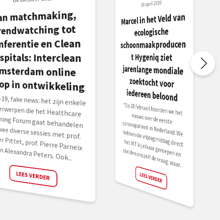
20 april 2020
an matchmaking,
msterdam online
Marcel in het Veld van
jarenlange mondiale
zoektocht voor
rendwatching tot
ecologische
nferentie en Clean
schoonmaakproducen
spitals: Interclean
t Hygeniq ziet
lop in ontwikkeling
iedereen beloond
-19, fake news: het zijn enkele
rwerpen die het Healthcare
ning Forum gaat behandelen
wee diverse sessies met prof.
r Pittet, prof. Pierre Parneix
“Op 28 februari hoorden we het
nieuws over de eerste
coronapatiënt in Nederland. We
hebben die vrijdagmiddag direct
het MT bij elkaar geroepen en
n Alexandra Peters. Ook...
stelden onszelf de vraag: waar...
LEES VERDER
LEES VERDER