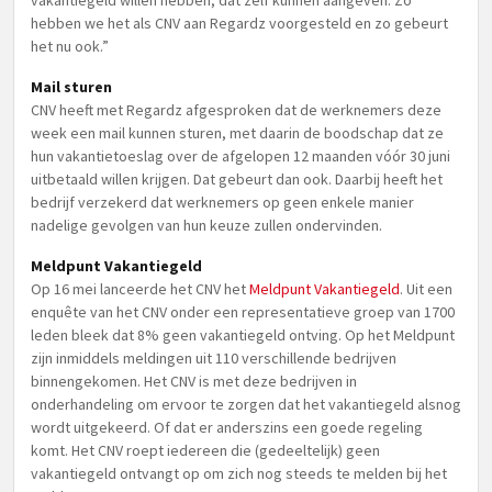
vakantiegeld willen hebben, dat zelf kunnen aangeven. Zo
hebben we het als CNV aan Regardz voorgesteld en zo gebeurt
het nu ook.”
Mail sturen
CNV heeft met Regardz afgesproken dat de werknemers deze
week een mail kunnen sturen, met daarin de boodschap dat ze
hun vakantietoeslag over de afgelopen 12 maanden vóór 30 juni
uitbetaald willen krijgen. Dat gebeurt dan ook. Daarbij heeft het
bedrijf verzekerd dat werknemers op geen enkele manier
nadelige gevolgen van hun keuze zullen ondervinden.
Meldpunt Vakantiegeld
Op 16 mei lanceerde het CNV het
Meldpunt Vakantiegeld
. Uit een
enquête van het CNV onder een representatieve groep van 1700
leden bleek dat 8% geen vakantiegeld ontving. Op het Meldpunt
zijn inmiddels meldingen uit 110 verschillende bedrijven
binnengekomen. Het CNV is met deze bedrijven in
onderhandeling om ervoor te zorgen dat het vakantiegeld alsnog
wordt uitgekeerd. Of dat er anderszins een goede regeling
komt. Het CNV roept iedereen die (gedeeltelijk) geen
vakantiegeld ontvangt op om zich nog steeds te melden bij het