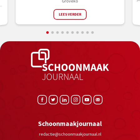
Groveko
..
LEES VERDER
Schoonmaakjournaal
redactie@schoonmaakjournaal.nl