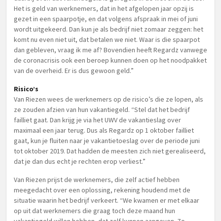
Het is geld van werknemers, dat in het afgelopen jaar opzij is
gezet in een spaarpotje, en dat volgens afspraak in mei of juni
wordt uitgekeerd. Dan kun je als bedrijf niet zomaar zeggen: het
komt nu even niet uit, dat betalen we niet. Waar is die spaarpot
dan gebleven, vraag ik me af? Bovendien heeft Regardz vanwege
de coronacrisis ook een beroep kunnen doen op het noodpakket
van de overheid. Er is dus gewoon geld.”
Risico’s
Van Riezen wees de werknemers op de risico’s die ze lopen, als
ze zouden afzien van hun vakantiegeld. “Stel dat het bedrijf
failliet gaat. Dan krijg je via het UWV de vakantieslag over
maximaal een jaar terug. Dus als Regardz op 1 oktober failliet
gaat, kun je fluiten naar je vakantietoeslag over de periode juni
tot oktober 2019. Dat hadden de meesten zich niet gerealiseerd,
dat je dan dus echt je rechten erop verliest.”
Van Riezen prijst de werknemers, die zelf actief hebben
meegedacht over een oplossing, rekening houdend met de
situatie waarin het bedrijf verkeert. “We kwamen er met elkaar
op uit dat werknemers die graag toch deze maand hun