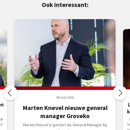
Ook interessant:
04 mei 2026
en
Marten Knevel nieuwe general
k
manager Groveko
jk
o
or
Marten Knevel is gestart als General Manager bij