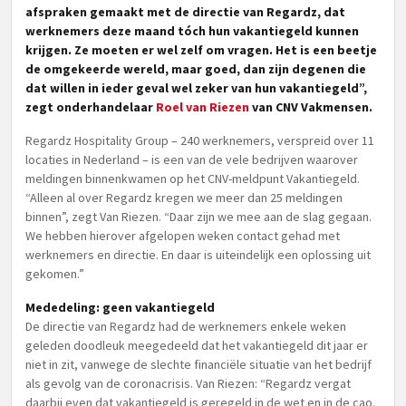
afspraken gemaakt met de directie van Regardz, dat
werknemers deze maand tóch hun vakantiegeld kunnen
krijgen. Ze moeten er wel zelf om vragen. Het is een beetje
de omgekeerde wereld, maar goed, dan zijn degenen die
dat willen in ieder geval wel zeker van hun vakantiegeld”,
zegt onderhandelaar
Roel van Riezen
van CNV Vakmensen.
Regardz Hospitality Group – 240 werknemers, verspreid over 11
locaties in Nederland – is een van de vele bedrijven waarover
meldingen binnenkwamen op het CNV-meldpunt Vakantiegeld.
“Alleen al over Regardz kregen we meer dan 25 meldingen
binnen”, zegt Van Riezen. “Daar zijn we mee aan de slag gegaan.
We hebben hierover afgelopen weken contact gehad met
werknemers en directie. En daar is uiteindelijk een oplossing uit
gekomen.”
Mededeling: geen vakantiegeld
De directie van Regardz had de werknemers enkele weken
geleden doodleuk meegedeeld dat het vakantiegeld dit jaar er
niet in zit, vanwege de slechte financiële situatie van het bedrijf
als gevolg van de coronacrisis. Van Riezen: “Regardz vergat
daarbij even dat vakantiegeld is geregeld in de wet en in de cao.