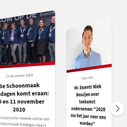
13 december 2019
09 juni 2020
3e Schoonmaak
Mr. Excentr Niek
zou het jaar voor ons
kdagen komt eraan:
Besuijen over
0 en 11 november
toekomst
ondernemen: “2020
2020
 succesvolle tweede editie van
choonmaak Vakdagen keert
schoonmaakevenement voor
rland en Vlaanderen terug: de
onmaak Vakdagen 2020 vinden
ts op dinsdag 10 en woensdag
worden”