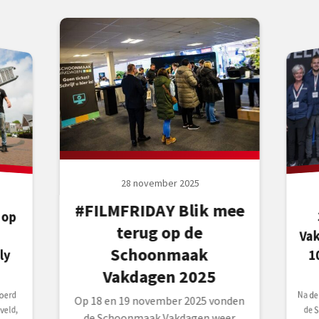
28 november 2025
#FILMFRIDAY Blik mee
 op
ak
terug op de
Va
Schoonmaak
1
ly
Vakdagen 2025
Na de
de S
hét 
Nede
Scho
plaa
oerd
Op 18 en 19 november 2025 vonden
veld,
de Schoonmaak Vakdagen weer