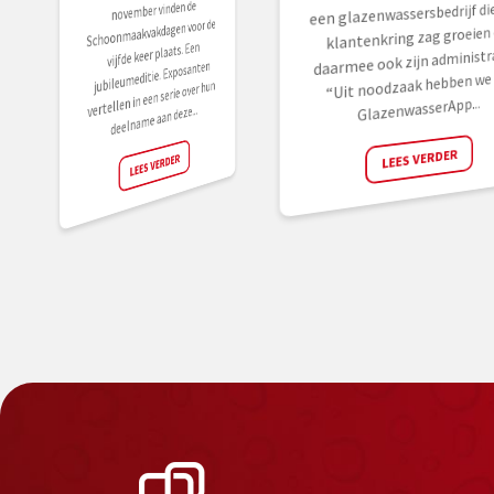
november vinden de
een glazenwassersbedrijf die
Schoonmaakvakdagen voor de
klantenkring zag groeien
vijfde keer plaats. Een
daarmee ook zijn administra
jubileumeditie. Exposanten
“Uit noodzaak hebben we 
vertellen in een serie over hun
GlazenwasserApp...
deelname aan deze...
LEES VERDER
LEES VERDER