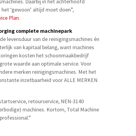
smachines. Daarbij in het achterhoofd
 het ‘gewoon’ altijd moet doen”,
vice Plan
.
orging complete machinepark
de levensduur van de reinigingsmachines én
letterlijk van kapitaal belang, want machines
storingen kosten het schoonmaakbedrijf
 grote waarde aan optimale service. Voor
andere merken reinigingsmachines. Met het
 constante inzetbaarheid voor ALLE MERKEN
tartservice, retourservice, NEN-3140
verbodige) machines. Kortom, Total Machine
rofessional.”