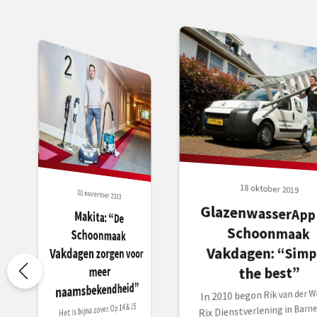
18 oktober 2019
02 november 2023
GlazenwasserApp
Schoonma
Makita: “De
Schoonmaak
Vakdagen zorgen voor
Vakdagen: “Simp
meer
the best”
naamsbekendheid”
In 2010 begon Rik van der W
Het is bijna zover. Op 14 & 15
Rix Dienstverlening in Barne