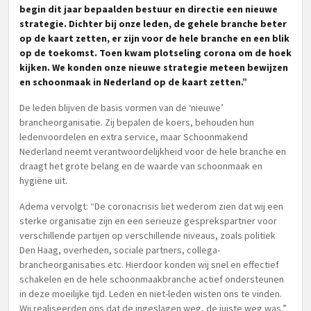
begin dit jaar bepaalden bestuur en directie een nieuwe
strategie. Dichter bij onze leden, de gehele branche beter
op de kaart zetten, er zijn voor de hele branche en een blik
op de toekomst. Toen kwam plotseling corona om de hoek
kijken. We konden onze nieuwe strategie meteen bewijzen
en schoonmaak in Nederland op de kaart zetten.”
De leden blijven de basis vormen van de ‘nieuwe’
brancheorganisatie. Zij bepalen de koers, behouden hun
ledenvoordelen en extra service, maar Schoonmakend
Nederland neemt verantwoordelijkheid voor de hele branche en
draagt het grote belang en de waarde van schoonmaak en
hygiëne uit.
Adema vervolgt: “De coronacrisis liet wederom zien dat wij een
sterke organisatie zijn en een serieuze gesprekspartner voor
verschillende partijen op verschillende niveaus, zoals politiek
Den Haag, overheden, sociale partners, collega-
brancheorganisaties etc. Hierdoor konden wij snel en effectief
schakelen en de hele schoonmaakbranche actief ondersteunen
in deze moeilijke tijd. Leden en niet-leden wisten ons te vinden.
Wij realiseerden ons dat de ingeslagen weg, de juiste weg was.”