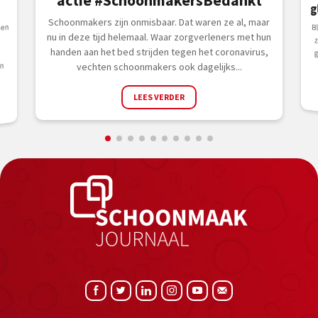
actie #SchoonmakersBedankt
g
Schoonmakers zijn onmisbaar. Dat waren ze al, maar
sen
nu in deze tijd helemaal. Waar zorgverleners met hun
handen aan het bed strijden tegen het coronavirus,
n
vechten schoonmakers ook dagelijks...
LEES VERDER