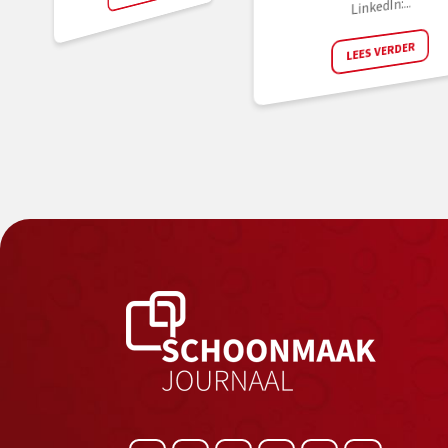
LinkedIn:...
LEES VERDER