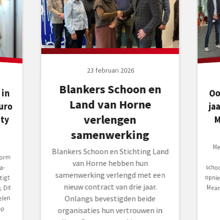
23 februari 2026
Blankers Schoon en
Oo
 in
uro
Land van Horne
ja
verlengen
ity
M
samenwerking
Mea
20
sch
opn
Mea
Blankers Schoon en Stichting Land
form
van Horne hebben hun
a-
samenwerking verlengd met een
tigt
nieuw contract van drie jaar.
 Dit
elen
Onlangs bevestigden beide
op
organisaties hun vertrouwen in