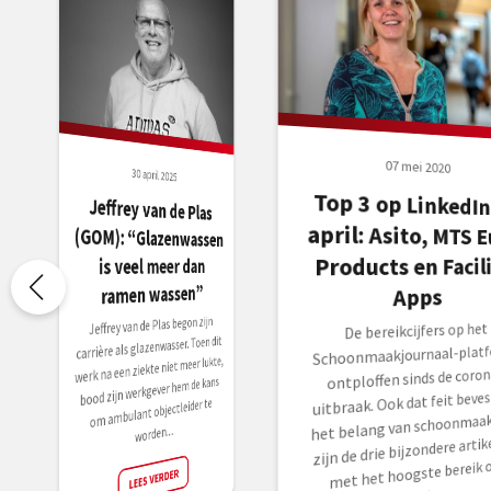
07 mei 2020
30 april 2025
Top 3 op LinkedIn
april: Asito, MTS E
Jeffrey van de Plas
(GOM): “Glazenwassen
Products en Facil
is veel meer dan
ramen wassen”
Apps
Jeffrey van de Plas begon zijn
De bereikcijfers op het
carrière als glazenwasser. Toen dit
Schoonmaakjournaal-plat
werk na een ziekte niet meer lukte,
ontploffen sinds de coron
bood zijn werkgever hem de kans
uitbraak. Ook dat feit beves
om ambulant objectleider te
het belang van schoonmaak.
worden....
zijn de drie bijzondere artik
met het hoogste bereik 
LEES VERDER