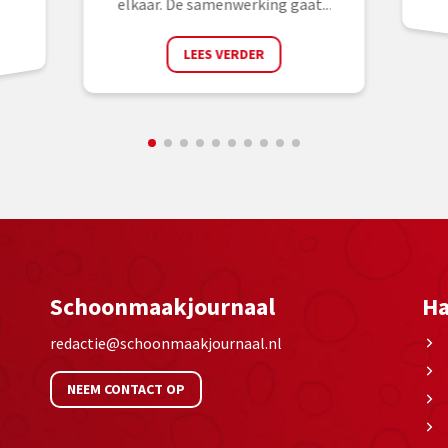
elkaar. De samenwerking gaat...
LEES VERDER
Schoonmaakjournaal
Ha
redactie@schoonmaakjournaal.nl
NEEM CONTACT OP