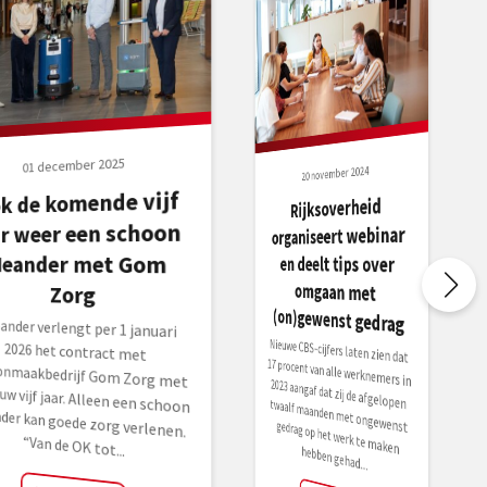
01 december 2025
20 november 2024
k de komende vijf
Rijksoverheid
ar weer een schoon
organiseert webinar
eander met Gom
en deelt tips over
omgaan met
Zorg
(on)gewenst gedrag
nder verlengt per 1 januari
26 het contract met
oonmaakbedrijf Gom Zorg met
ieuw vijf jaar. Alleen een schoon
nder kan goede zorg verlenen.
Nieuwe CBS-cijfers laten zien dat
17 procent van alle werknemers in
2023 aangaf dat zij de afgelopen twaalf maanden met ongewenst gedrag op het werk te maken
“Van de OK tot...
hebben gehad....