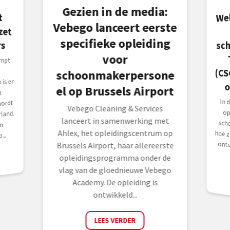
Gezien in de media:
We
(CS
t
t
Vebego lanceert eerste
specifieke opleiding
sc
s
voor
mpt
schoonmakerpersone
is er
o
el op Brussels Airport
n
In 
opr
sch
hoe
ont
wordt
Vebego Cleaning & Services
land.
lanceert in samenwerking met
n
Ahlex, het opleidingscentrum op
..
Brussels Airport, haar allereerste
opleidingsprogramma onder de
vlag van de gloednieuwe Vebego
Academy. De opleiding is
ontwikkeld...
LEES VERDER