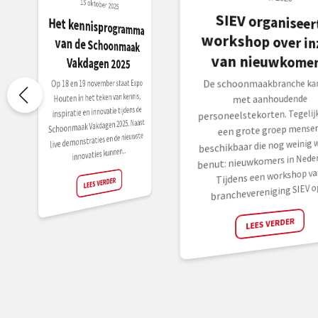
15 oktober 2025
SIEV organiseer
workshop over inze
Het kennisprogramma
van de Schoonmaak
van nieuwkomer
Vakdagen 2025
De schoonmaakbranche ka
Op 18 en 19 november staat Expo
Houten in het teken van kennis,
met aanhoudende
inspiratie en innovatie tijdens de
personeelstekorten. Tegelijk 
Schoonmaak Vakdagen 2025. Naast
een grote groep mense
live demonstraties en de nieuwste
beschikbaar die nog weinig 
innovaties kunnen...
benut: nieuwkomers in Neder
Tijdens een workshop va
LEES VERDER
branchevereniging SIEV op.
LEES VERDER