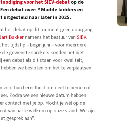
itnodiging voor het SIEV-debat
op de
5. Een debat over: “Gladde ladders en
t uitgesteld naar later in 2025.
dat het debat op dit moment geen doorgang
Bart Bakker
namens het bestuur van
SIEV
.
 het tijdstip – begin juni – voor meerdere
kele gewenste sprekers konden het niet
 een debat als dit staan voor kwaliteit,
, hebben we besloten om het te verplaatsen
en voor hun bereidheid om deel te nemen of
 zeer. Zodra we een nieuwe datum hebben
r contact met je op. Mocht je wél op de
bent van harte welkom op onze stand! We zijn
het gesprek aan”.