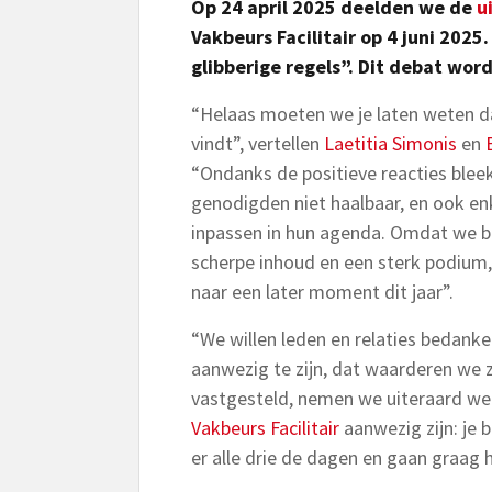
Op 24 april 2025 deelden we de
u
Vakbeurs Facilitair op 4 juni 202
glibberige regels”. Dit debat word
“Helaas moeten we je laten weten 
vindt”, vertellen
Laetitia Simonis
en
“Ondanks de positieve reacties bleek
genodigden niet haalbaar, en ook en
inpassen in hun agenda. Omdat we bij
scherpe inhoud en een sterk podium
naar een later moment dit jaar”.
“We willen leden en relaties bedank
aanwezig te zijn, dat waarderen we
vastgesteld, nemen we uiteraard wee
Vakbeurs Facilitair
aanwezig zijn: je 
er alle drie de dagen en gaan graag 