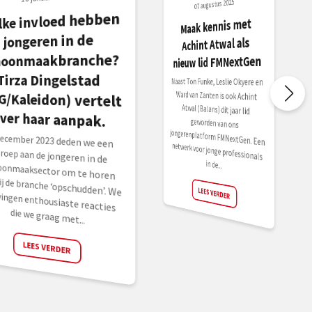
07 augustus 2025
lke invloed hebben
G/Kaleidon) vertelt
Maak kennis met
jongeren in de
Achint Atwal als
hoonmaakbranche?
nieuw lid FMNextGen
Tirza Dingelstad
Naast Ton Funke, Leslie Okyere en
Ward van Zanten is ook Achint
Atwal (Balans) dit jaar lid
geworden van ons
jongerenplatform FMNextGen. Een
netwerk voor jonge professionals
ver haar aanpak.
december 2023 deden we een
oep aan de jongeren in de
oonmaaksector om te horen
 zij de branche ‘opschudden’. We
vingen enthousiaste reacties
in de...
LEES VERDER
die we graag met...
LEES VERDER