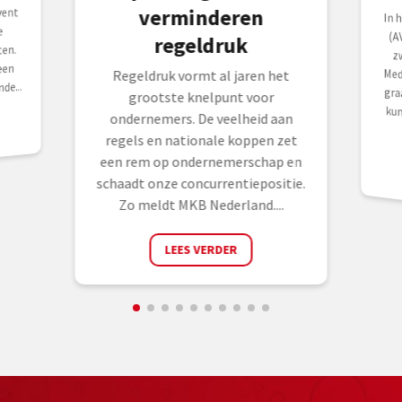
verminderen
vent
In 
(AV
zw
Med
gra
kun
e
regeldruk
ten.
een
Regeldruk vormt al jaren het
de...
grootste knelpunt voor
ondernemers. De veelheid aan
regels en nationale koppen zet
een rem op ondernemerschap en
schaadt onze concurrentiepositie.
Zo meldt MKB Nederland....
LEES VERDER