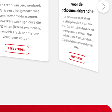
voor de
het Antoni van Leeuwenhoek
L) is een pilot gestart met
emles voor volwassenen.
ewerkers van Hago Zorg die
ag willen (leren) zwemmen,
nen zich gratis aanmelden.
schoonmaakbranche
AI kan ons werk niet alleen
makkelijker maken, maar ook
beter. Dat blijkt uit onderzoek van
managementprofessor Ethan Mollick van de Wharton School. Zijn tips helpen medewerkers in
Vervolgens volgen...
elke...
LEES VERDER
LEES VERDER