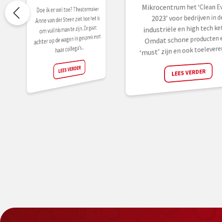
Mikrocentrum het ‘Clean E
Doe ik er wel toe? Theatermaker
2023’ voor bedrijven in d
Anne van der Steen ziet hoe het is
industriële en high tech ke
om vuilnisman te zijn. Ze gaat
achter op de wagen in gesprek met
Omdat schone producten 
haar collega’s...
‘must’ zijn en ook toeleveren
LEES VERDER
LEES VERDER