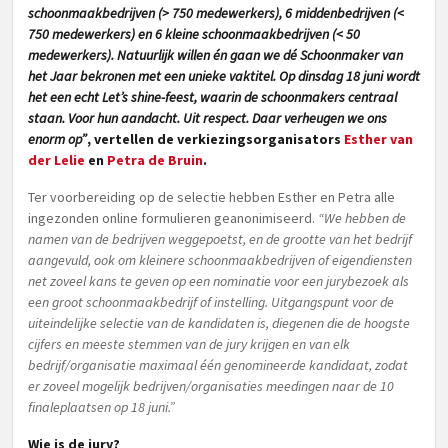
schoonmaakbedrijven (> 750 medewerkers), 6 middenbedrijven (<
750 medewerkers) en 6 kleine schoonmaakbedrijven (< 50
medewerkers). Natuurlijk willen én gaan we dé Schoonmaker van
het Jaar bekronen met een unieke vaktitel. Op dinsdag 18 juni wordt
het een echt Let’s shine-feest, waarin de schoonmakers centraal
staan. Voor hun aandacht. Uit respect. Daar verheugen we ons
enorm op”
, vertellen de verkiezingsorganisators
Esther van
der Lelie
en
Petra de Bruin
.
Ter voorbereiding op de selectie hebben Esther en Petra alle
ingezonden online formulieren geanonimiseerd.
“We hebben de
namen van de bedrijven weggepoetst, en de grootte van het bedrijf
aangevuld, ook om kleinere schoonmaakbedrijven of eigendiensten
net zoveel kans te geven op een nominatie voor een jurybezoek als
een groot schoonmaakbedrijf of instelling. Uitgangspunt voor de
uiteindelijke selectie van de kandidaten is, diegenen die de hoogste
cijfers en meeste stemmen van de jury krijgen en van elk
bedrijf/organisatie maximaal één genomineerde kandidaat, zodat
er zoveel mogelijk bedrijven/organisaties meedingen naar de 10
finaleplaatsen op 18 juni.”
Wie is de jury?