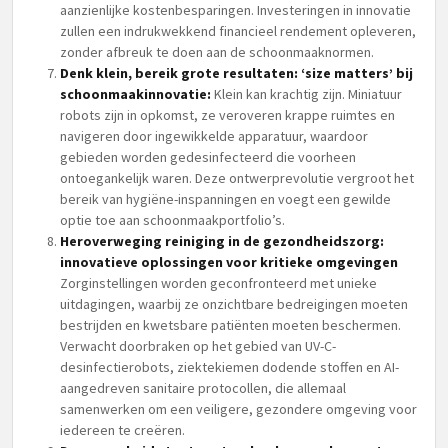
aanzienlijke kostenbesparingen. Investeringen in innovatie
zullen een indrukwekkend financieel rendement opleveren,
zonder afbreuk te doen aan de schoonmaaknormen.
Denk klein, bereik grote resultaten: ‘size matters’ bij
schoonmaakinnovatie:
Klein kan krachtig zijn. Miniatuur
robots zijn in opkomst, ze veroveren krappe ruimtes en
navigeren door ingewikkelde apparatuur, waardoor
gebieden worden gedesinfecteerd die voorheen
ontoegankelijk waren. Deze ontwerprevolutie vergroot het
bereik van hygiëne-inspanningen en voegt een gewilde
optie toe aan schoonmaakportfolio’s.
Heroverweging reiniging in de gezondheidszorg:
innovatieve oplossingen voor kritieke omgevingen
Zorginstellingen worden geconfronteerd met unieke
uitdagingen, waarbij ze onzichtbare bedreigingen moeten
bestrijden en kwetsbare patiënten moeten beschermen.
Verwacht doorbraken op het gebied van UV-C-
desinfectierobots, ziektekiemen dodende stoffen en AI-
aangedreven sanitaire protocollen, die allemaal
samenwerken om een veiligere, gezondere omgeving voor
iedereen te creëren.