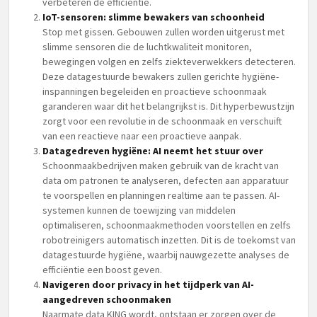
verbeteren de efficiëntie.
IoT-sensoren: slimme bewakers van schoonheid
Stop met gissen. Gebouwen zullen worden uitgerust met
slimme sensoren die de luchtkwaliteit monitoren,
bewegingen volgen en zelfs ziekteverwekkers detecteren.
Deze datagestuurde bewakers zullen gerichte hygiëne-
inspanningen begeleiden en proactieve schoonmaak
garanderen waar dit het belangrijkst is. Dit hyperbewustzijn
zorgt voor een revolutie in de schoonmaak en verschuift
van een reactieve naar een proactieve aanpak.
Datagedreven hygiëne: AI neemt het stuur over
Schoonmaakbedrijven maken gebruik van de kracht van
data om patronen te analyseren, defecten aan apparatuur
te voorspellen en planningen realtime aan te passen. AI-
systemen kunnen de toewijzing van middelen
optimaliseren, schoonmaakmethoden voorstellen en zelfs
robotreinigers automatisch inzetten. Dit is de toekomst van
datagestuurde hygiëne, waarbij nauwgezette analyses de
efficiëntie een boost geven.
Navigeren door privacy in het tijdperk van AI-
aangedreven schoonmaken
Naarmate data KING wordt, ontstaan er zorgen over de