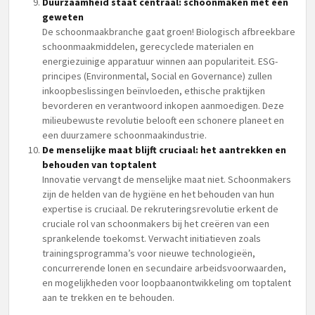
Duurzaamheid staat centraal: schoonmaken met een
geweten
De schoonmaakbranche gaat groen! Biologisch afbreekbare
schoonmaakmiddelen, gerecyclede materialen en
energiezuinige apparatuur winnen aan populariteit. ESG-
principes (Environmental, Social en Governance) zullen
inkoopbeslissingen beïnvloeden, ethische praktijken
bevorderen en verantwoord inkopen aanmoedigen. Deze
milieubewuste revolutie belooft een schonere planeet en
een duurzamere schoonmaakindustrie.
De menselijke maat blijft cruciaal: het aantrekken en
behouden van toptalent
Innovatie vervangt de menselijke maat niet. Schoonmakers
zijn de helden van de hygiëne en het behouden van hun
expertise is cruciaal. De rekruteringsrevolutie erkent de
cruciale rol van schoonmakers bij het creëren van een
sprankelende toekomst. Verwacht initiatieven zoals
trainingsprogramma’s voor nieuwe technologieën,
concurrerende lonen en secundaire arbeidsvoorwaarden,
en mogelijkheden voor loopbaanontwikkeling om toptalent
aan te trekken en te behouden.