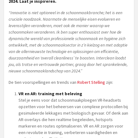
2024. Laat je inspireren.
“Innovatie is niet optioneel in de schoonmaakbranche; het is een
cruciale noodzaak. Naarmate de menselijke eisen evolueren en
levensstijlen veranderen, moet ook de manier waarop we
schoonmaken veranderen. Ik ben super enthousiast over hoe de
dynamische wereld van professionele schoonmaak en hygiëne zich
ontwikkelt, met de schoonmaaksector in z’n kielzog en met adaptie
van de allernieuwste technologie en oplossingen om efficiëntie,
duurzaamheid en ‘overall cleanliness’ te boosten. Interclean loodst
jou, als trotse en vertrouwde partner, graag door het sprankelende,
nieuwe schoonmaaklandschap van 2024.”
De tien voorspellingen en trends van
Robert Stelling
zijn:
VR en AR: training met beleving
Stel je eens voor dat schoonmaakploegen VR-headsets
opzetten voor het beheersen van complexe protocollen bij
gesimuleerde lekkages met biologisch gevaar. Of denk aan
AR-overlays die hen realtime begeleiden, hotspots
markeren en routes optimaliseren. VR en AR zorgen voor
een revolutie in training, verbeteren vaardigheden en