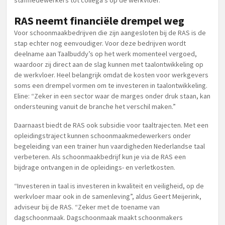
stafmedewerkers tot collega’s op de werkvloer.
RAS neemt financiële drempel weg
Voor schoonmaakbedrijven die zijn aangesloten bij de RAS is de
stap echter nog eenvoudiger. Voor deze bedrijven wordt
deelname aan Taalbuddy’s op het werk momenteel vergoed,
waardoor zij direct aan de slag kunnen met taalontwikkeling op
de werkvloer. Heel belangrijk omdat de kosten voor werkgevers
soms een drempel vormen om te investeren in taalontwikkeling.
Eline: “Zeker in een sector waar de marges onder druk staan, kan
ondersteuning vanuit de branche het verschil maken.”
Daarnaast biedt de RAS ook subsidie voor taaltrajecten. Met een
opleidingstraject kunnen schoonmaakmedewerkers onder
begeleiding van een trainer hun vaardigheden Nederlandse taal
verbeteren. Als schoonmaakbedrijf kun je via de RAS een
bijdrage ontvangen in de opleidings- en verletkosten.
“Investeren in taal is investeren in kwaliteit en veiligheid, op de
werkvloer maar ook in de samenleving”, aldus Geert Meijerink,
adviseur bij de RAS. “Zeker met de toename van
dagschoonmaak. Dagschoonmaak maakt schoonmakers