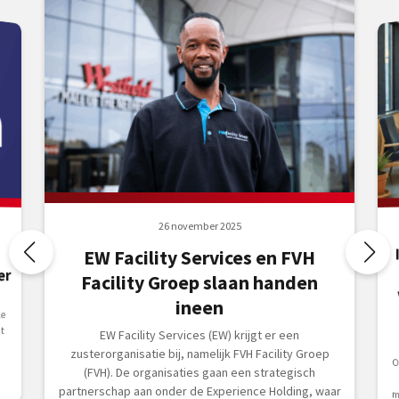
26 november 2025
EW Facility Services en FVH
er
Facility Groep slaan handen
ineen
le
t
EW Facility Services (EW) krijgt er een
zusterorganisatie bij, namelijk FVH Facility Groep
Op
m
(FVH). De organisaties gaan een strategisch
partnerschap aan onder de Experience Holding, waar