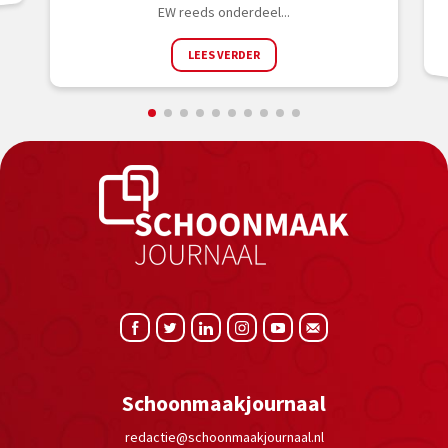
EW reeds onderdeel...
LEES VERDER
Schoonmaakjournaal
redactie@schoonmaakjournaal.nl