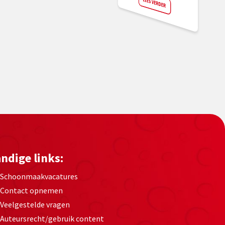
LEES VERDER
ndige links:
Schoonmaakvacatures
Contact opnemen
Veelgestelde vragen
Auteursrecht/gebruik content