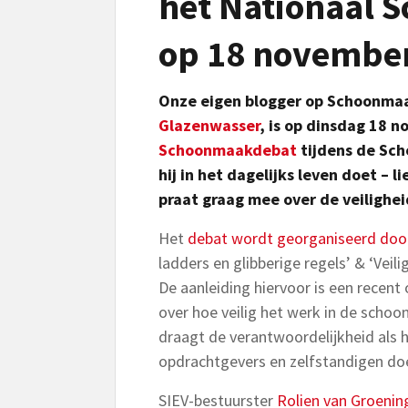
het Nationaal
op 18 novembe
Onze eigen blogger op Schoonma
Glazenwasser
, is op dinsdag 18 n
Schoonmaakdebat
tijdens de Sc
hij in het dagelijks leven doet – li
praat graag mee over de veiligheid
Het
debat wordt georganiseerd doo
ladders en glibberige regels’ & ‘Veili
De aanleiding hiervoor is een recent
over hoe veilig het werk in de schoo
draagt de verantwoordelijkheid als
opdrachtgevers en zelfstandigen doe
SIEV-bestuurster
Rolien van Groenin