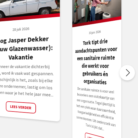
28 juli 2026
30 juni 2026
log Jasper Dekker
Tork tipt drie
ouw Glazenwasser):
aandachtspunten voor
Vakantie
een sanitaire ruimte
die werkt voor
neer de vakantie dichterbij
rschijnlijk is het, zoals bij elke
ere ondernemer, lastig om los
gebruikers én
, word ik vaak wat gespannen.
organisaties
De sanitaire ruimte is voor veel
bezoekers een visitekaartje van
een organisatie. Tegelijkertijd is het een plek waar duurzaamheid, toegankelijkheid en efficiëntie
ten waar je het hele jaar mee...
LEES VERDER
samenkomen. Uit onderzoek van Tork blijkt dat...