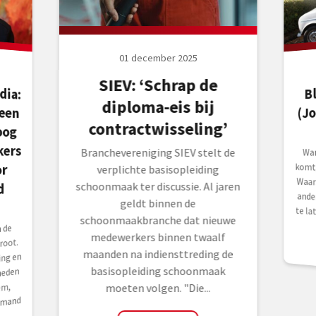
01 december 2025
SIEV: ‘Schrap de
ia:
leen
oog
B
diploma-eis bij
(J
contractwisseling’
ers
Branchevereniging SIEV stelt de
Wan
Waa
and
or
komt
verplichte basisopleiding
d
schoonmaak ter discussie. Al jaren
geldt binnen de
te la
schoonmaakbranche dat nieuwe
 de
medewerkers binnen twaalf
root.
maanden na indiensttreding de
ng en
basisopleiding schoonmaak
heden
em,
moeten volgen. "Die...
emand