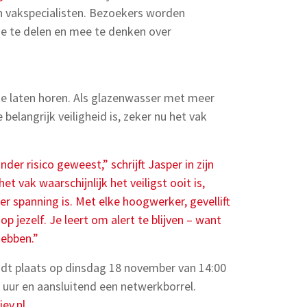
n vakspecialisten. Bezoekers worden
ie te delen en mee te denken over
 te laten horen. Als glazenwasser met meer
 belangrijk veiligheid is, zeker nu het vak
er risico geweest,” schrijft Jasper in zijn
et vak waarschijnlijk het veiligst ooit is,
r spanning is. Met elke hoogwerker, gevellift
p jezelf. Je leert om alert te blijven – want
hebben.”
t plaats op dinsdag 18 november van 14:00
0 uur en aansluitend een netwerkborrel.
ev.nl
.