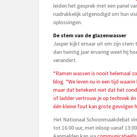
leiden het gesprek met een panel va
nadrukkelijk uitgenodigd om hun vis
oplossingen.
De stem van de glazenwasser
Jasper kijkt ernaar uit om zijn stem
dan twintig jaar ervaring weet hij hoe
verandert.
“Ramen wassen is nooit helemaal zond
blog. “We leven nu in een tijd waarin h
maar dat betekent niet dat het zonde
of ladder vertrouw je op techniek én o
één kleine fout kan grote gevolgen 
Het Nationaal Schoonmaakdebat vind
tot 16:00 uur, met inloop vanaf 13:0
Aanmelden kan via
communicatie@si