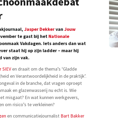
 Schoonmaakdebat
r
akjournaal,
Jasper Dekker
van
Jouw
ovember te gast bij het
Nationale
hoonmaak Vakdagen. Iets anders dan wat
ever staat hij op zijn ladder – maar hij
 van zijn vak.
r SIEV
en draait om de thema’s ‘Gladde
gheid en Verantwoordelijkheid in de praktijk’.
 ongeval in de branche, dat vragen oproept
nmaak en glazenwasserij nu echt is. Wie
 het misgaat? En wat kunnen werkgevers,
n om risico’s te verkleinen?
gen
en communicatiejournalist
Bart Bakker