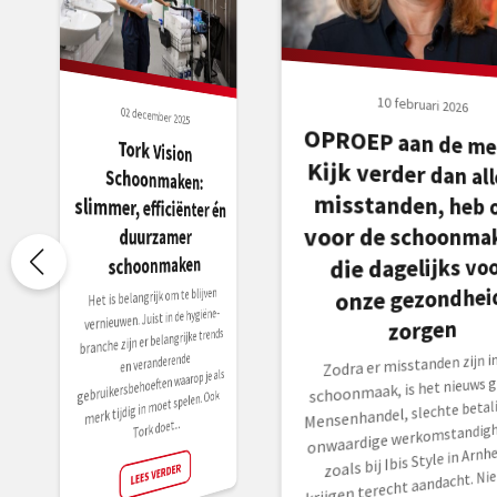
10 februari 2026
02 december 2025
OPROEP aan de med
Kijk verder dan al
misstanden, heb 
Tork Vision
Schoonmaken:
slimmer, efficiënter én
voor de schoonmak
duurzamer
schoonmaken
die dagelijks vo
onze gezondhei
Het is belangrijk om te blijven
vernieuwen. Juist in de hygiëne-
zorgen
branche zijn er belangrijke trends
en veranderende
Zodra er misstanden zijn in
gebruikersbehoeften waarop je als
schoonmaak, is het nieuws g
merk tijdig in moet spelen. Ook
Mensenhandel, slechte betali
Tork doet...
onwaardige werkomstandig
zoals bij Ibis Style in Arnh
LEES VERDER
krijgen terecht aandacht. Ni