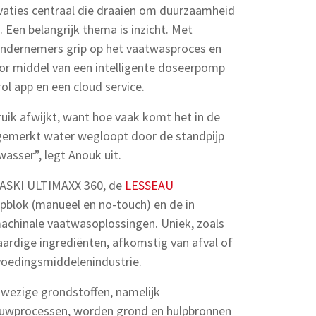
vaties centraal die draaien om duurzaamheid
Een belangrijk thema is inzicht. Met
ondernemers grip op het vaatwasproces en
door middel van een intelligente doseerpomp
ol app en een cloud service.
bruik afwijkt, want hoe vaak komt het in de
ngemerkt water wegloopt door de standpijp
wasser”, legt Anouk uit.
TASKI ULTIMAXX 360, de
LESSEAU
pblok (manueel en no-touch) en de in
chinale vaatwasoplossingen. Uniek, zoals
aardige ingrediënten, afkomstig van afval of
voedingsmiddelenindustrie.
wezige grondstoffen, namelijk
ouwprocessen, worden grond en hulpbronnen