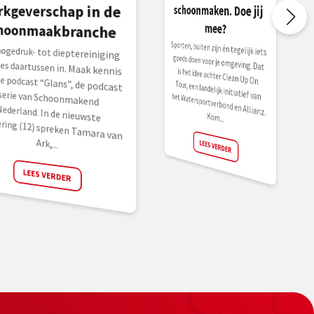
schoonmaken. Doe jij
rkgeverschap in de
mee?
hoonmaakbranche
Sporten, buiten zijn én tegelijk iets
goeds doen voor je omgeving. Dat
is het idee achter Clean Up On
Tour, een landelijk initiatief van het Watersportverbond en Allianz.
hogedruk- tot dieptereiniging
lles daartussen in. Maak kennis
de podcast “Glans”, de podcast
ie van Schoonmakend
erland. In de nieuwste
vering (12) spreken Tamara van
Kom...
Ark,...
LEES VERDER
LEES VERDER