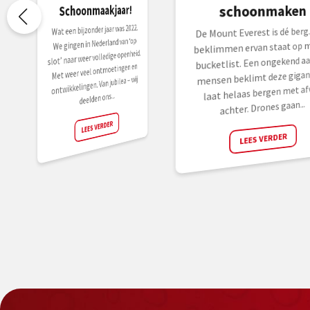
Schoonmaakjaar!
schoonmaken
Wat een bijzonder jaar was 2022.
De Mount Everest is dé berg.
We gingen in Nederland van ‘op
beklimmen ervan staat op m
slot’ naar weer volledige openheid.
bucketlist. Een ongekend aa
Met weer veel ontmoetingen en
mensen beklimt deze gigan
ontwikkelingen. Van jubilea – wij
laat helaas bergen met af
deelden ons...
achter. Drones gaan...
LEES VERDER
LEES VERDER