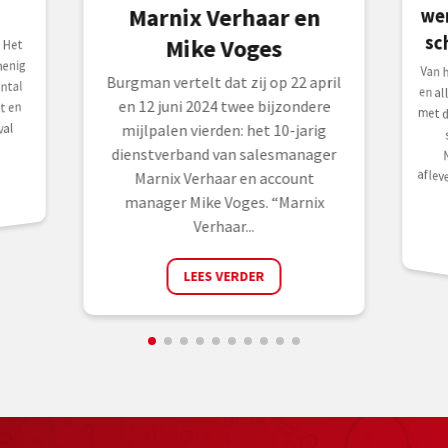
we
Marnix Verhaar en
sc
Mike Voges
 Het
enig
Van 
en a
met 
ser
Ned
afle
Burgman vertelt dat zij op 22 april
ntal
en 12 juni 2024 twee bijzondere
t en
val
mijlpalen vierden: het 10-jarig
dienstverband van salesmanager
Marnix Verhaar en account
manager Mike Voges. “Marnix
Verhaar...
LEES VERDER