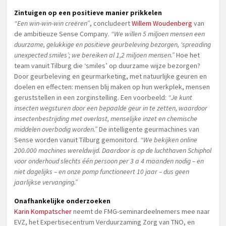
Zintuigen op een positieve manier prikkelen
“Een win-win-win creëren”
, concludeert
Willem Woudenberg
van
de ambitieuze Sense Company.
“We willen 5 miljoen mensen een
duurzame, gelukkige en positieve geurbeleving bezorgen, ‘spreading
unexpected smiles’; we bereiken al 1,2 miljoen mensen.”
Hoe het
team vanuit Tilburg die ‘smiles’ op duurzame wijze bezorgen?
Door geurbeleving en geurmarketing, met natuurlijke geuren en
doelen en effecten: mensen blij maken op hun werkplek, mensen
geruststellen in een zorginstelling. Een voorbeeld:
“Je kunt
insecten wegsturen door een bepaalde geur in te zetten, waardoor
insectenbestrijding met overlast, menselijke inzet en chemische
middelen overbodig worden.”
De intelligente geurmachines van
Sense worden vanuit Tilburg gemonitord.
“We bekijken online
200.000 machines wereldwijd. Daardoor is op de luchthaven Schiphol
voor onderhoud slechts één persoon per 3 a 4 maanden nodig – en
niet dagelijks – en onze pomp functioneert 10 jaar – dus geen
jaarlijkse vervanging.”
Onafhankelijke onderzoeken
Karin Kompatscher
neemt de FMG-seminardeelnemers mee naar
EVZ, het Expertisecentrum Verduurzaming Zorg van TNO, en