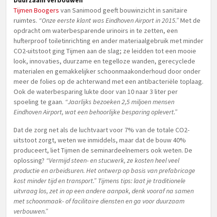
Duurzaam verbouwen
Tijmen Boogers
van Sanimood geeft bouwinzicht in sanitaire
ruimtes.
“Onze eerste klant was Eindhoven Airport in 2015.”
Met de
opdracht om waterbesparende urinoirs in te zetten, een
hufterproof toiletinrichting en ander materiaalgebruik met minder
CO2-uitstoot ging Tijmen aan de slag; ze leidden tot een mooie
look, innovaties, duurzame en tegelloze wanden, gerecyclede
materialen en gemakkelijker schoonmaakonderhoud door onder
meer de folies op de achterwand met een antibacteriële toplaag.
Ook de waterbesparing lukte door van 10 naar 3 liter per
spoeling te gaan.
“Jaarlijks bezoeken 2,5 miljoen mensen
Eindhoven Airport, wat een behoorlijke besparing oplevert.”
Dat de zorg net als de luchtvaart voor 7% van de totale CO2-
uitstoot zorgt, weten we inmiddels, maar dat de bouw 40%
produceert, liet Tijmen de seminardeelnemers ook weten. De
oplossing?
“Vermijd steen- en stucwerk, ze kosten heel veel
productie en arbeidsuren. Het ontwerp op basis van prefabricage
kost minder tijd en transport.” Tijmens tips: laat je traditionele
uitvraag los, zet in op een andere aanpak, denk vooraf na samen
met schoonmaak- of facilitaire diensten en ga voor duurzaam
verbouwen.”