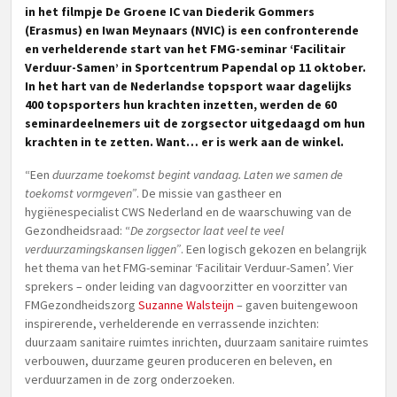
in het filmpje De Groene IC van Diederik Gommers
(Erasmus) en Iwan Meynaars (NVIC) is een confronterende
en verhelderende start van het FMG-seminar ‘Facilitair
Verduur-Samen’ in Sportcentrum Papendal op 11 oktober.
In het hart van de Nederlandse topsport waar dagelijks
400 topsporters hun krachten inzetten, werden de 60
seminardeelnemers uit de zorgsector uitgedaagd om hun
krachten in te zetten. Want… er is werk aan de winkel.
“Een
duurzame toekomst begint vandaag. Laten we samen de
toekomst vormgeven”
. De missie van gastheer en
hygiënespecialist CWS Nederland en de waarschuwing van de
Gezondheidsraad: “
De zorgsector laat veel te veel
verduurzamingskansen liggen”
. Een logisch gekozen en belangrijk
het thema van het FMG-seminar ‘Facilitair Verduur-Samen’. Vier
sprekers – onder leiding van dagvoorzitter en voorzitter van
FMGezondheidszorg
Suzanne Walsteijn
– gaven buitengewoon
inspirerende, verhelderende en verrassende inzichten:
duurzaam sanitaire ruimtes inrichten, duurzaam sanitaire ruimtes
verbouwen, duurzame geuren produceren en beleven, en
verduurzamen in de zorg onderzoeken.