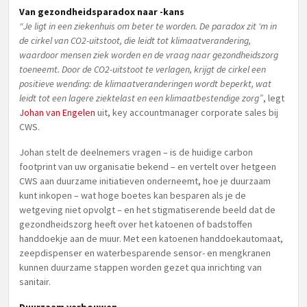
Van gezondheidsparadox naar -kans
“Je ligt in een ziekenhuis om beter te worden. De paradox zit ‘m in
de cirkel van CO2-uitstoot, die leidt tot klimaatverandering,
waardoor mensen ziek worden en de vraag naar gezondheidszorg
toeneemt. Door de CO2-uitstoot te verlagen, krijgt de cirkel een
positieve wending: de klimaatveranderingen wordt beperkt, wat
leidt tot een lagere ziektelast en een klimaatbestendige zorg”
, legt
Johan van Engelen
uit, key accountmanager corporate sales bij
CWS.
Johan stelt de deelnemers vragen – is de huidige carbon
footprint van uw organisatie bekend – en vertelt over hetgeen
CWS aan duurzame initiatieven onderneemt, hoe je duurzaam
kunt inkopen – wat hoge boetes kan besparen als je de
wetgeving niet opvolgt – en het stigmatiserende beeld dat de
gezondheidszorg heeft over het katoenen of badstoffen
handdoekje aan de muur. Met een katoenen handdoekautomaat,
zeepdispenser en waterbesparende sensor- en mengkranen
kunnen duurzame stappen worden gezet qua inrichting van
sanitair.