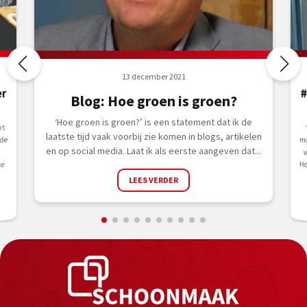
13 december 2021
er
Blog: Hoe groen is groen?
‘Hoe groen is groen?’ is een statement dat ik de
et
m
laatste tijd vaak voorbij zie komen in blogs, artikelen
nde
en op social media. Laat ik als eerste aangeven dat...
te
LEES VERDER