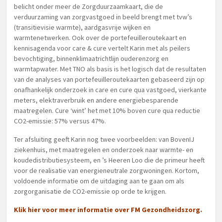
belicht onder meer de Zorgduurzaamkaart, die de
verduurzaming van zorgvastgoed in beeld brengt met tvw’s
(transitievisie warmte), aardgasvrije wijken en
warmtenetwerken. Ook over de portefeuilleroutekaart en
kennisagenda voor care & cure vertelt Karin met als peilers
bevochtiging, binnenklimaatrichtlijn ouderenzorg en
warmtapwater. Met TNO als basis is het logisch dat de resultaten
van de analyses van portefeuilleroutekaarten gebaseerd zijn op
onafhankelijk onderzoek in care en cure qua vastgoed, vierkante
meters, elektraverbruik en andere energiebesparende
maatregelen. Cure ‘wint’ het met 10% boven cure qua reductie
CO2-emissie: 57% versus 47%.
Ter afsluiting geeft Karin nog twee voorbeelden: van BovenIJ
ziekenhuis, met maatregelen en onderzoek naar warmte- en
koudedistributiesysteem, en ’s Heeren Loo die de primeur heeft
voor de realisatie van energieneutrale zorgwoningen. Kortom,
voldoende informatie om de uitdaging aan te gaan om als
zorgorganisatie de CO2-emissie op orde te krijgen.
Klik
hier
voor meer informatie over FM Gezondheidszorg.