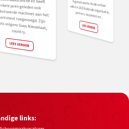
editie in 2020 kijken de organisatie, partners, bezoekers en...
LEES VERDER
country...
LEES VERDER
ndige links:
Schoonmaakvacatures