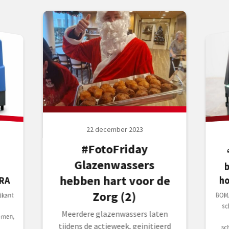
22 december 2023
#FotoFriday
Glazenwassers
b
hebben hart voor de
h
RA
Zorg (2)
ikant
BOMA
sch
p
sch
enk
gero
ass
robo
Meerdere glazenwassers laten
emen,
tijdens de actieweek, geinitieerd