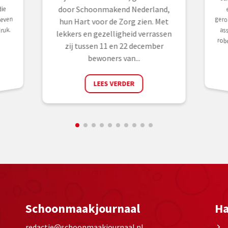
ie
door Schoonmakend Nederland,
reven
hun Hart voor de Zorg zien. Met
ruk.
lekkers en gezelligheid verrassen
zij tussen 11 en 22 december
bewoners van...
LEES VERDER
Schoonmaakjournaal
Ha
redactie@schoonmaakjournaal.nl