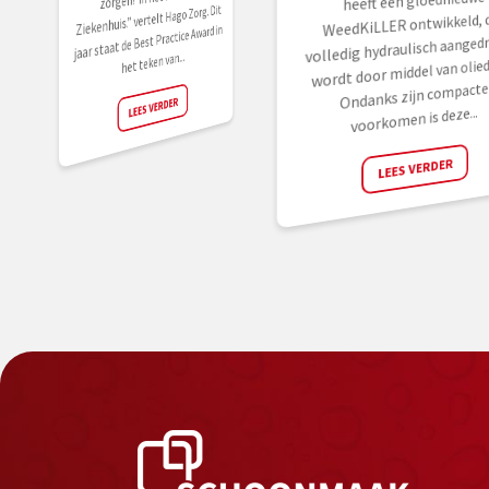
heeft een gloednieuwe
Ziekenhuis.” vertelt Hago Zorg. Dit
WeedKiLLER ontwikkeld, d
jaar staat de Best Practice Award in
volledig hydraulisch aanged
het teken van...
wordt door middel van olied
Ondanks zijn compacte
LEES VERDER
voorkomen is deze...
LEES VERDER