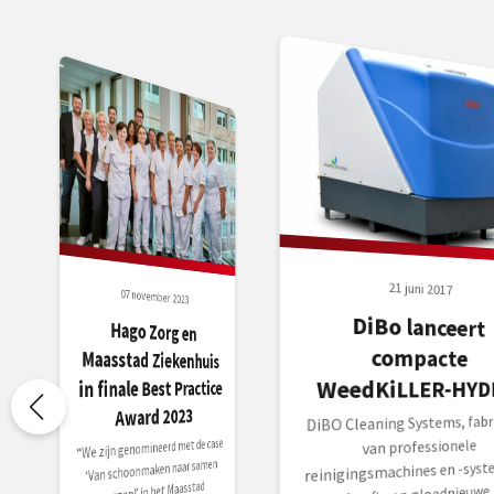
21 juni 2017
07 november 2023
DiBo lanceert
Hago Zorg en
Maasstad Ziekenhuis
compacte
WeedKiLLER-HYD
in finale Best Practice
Award 2023
DiBO Cleaning Systems, fabr
“We zijn genomineerd met de case
van professionele
‘Van schoonmaken naar samen
reinigingsmachines en -syst
zorgen!’ in het Maasstad