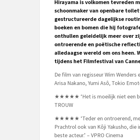
Hirayama is volkomen tevreden me
schoonmaker van openbare toilette
gestructureerde dagelijkse routin
boeken en bomen die hij fotogra
onthullen geleidelijk meer over zi
ontroerende en poëtische reflect
alledaagse wereld om ons heen. W
tijdens het Filmfestival van Canne
De film van regisseur Wim Wenders e
Arisa Nakano, Yumi Asô, Tokio Emoto
★★★★★ ‘Het is moeilijk niet een be
TROUW
★★★★★ ‘Teder en ontroerend, met a
Prachtrol ook van Kôji Yakusho, die
beste acteur.’ – VPRO Cinema