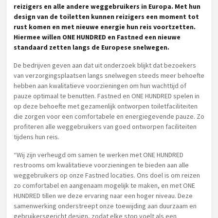
reizigers en alle andere weggebruikers in Europa. Met hun
design van de toiletten kunnen reizigers een moment tot
rust komen en met nieuwe energie hun reis voortzetten.
Hiermee willen ONE HUNDRED en Fastned een nieuwe
standaard zetten langs de Europese snelwegen.
De bedrijven geven aan dat uit onderzoek blijkt dat bezoekers
van verzorgingsplaatsen langs snelwegen steeds meer behoefte
hebben aan kwalitatieve voorzieningen om hun wachttijd of
pauze optimaal te benutten. Fastned en ONE HUNDRED spelen in
op deze behoefte met gezamenlijk ontworpen toiletfaciliteiten
die zorgen voor een comfortabele en energiegevende pauze. Zo
profiteren alle weggebruikers van goed ontworpen faciliteiten
tijdens hun reis.
“Wij zijn verheugd om samen te werken met ONE HUNDRED
restrooms om kwalitatieve voorzieningen te bieden aan alle
weggebruikers op onze Fastned locaties. Ons doel is om reizen
zo comfortabel en aangenaam mogelijk te maken, en met ONE
HUNDRED tillen we deze ervaring naar een hoger niveau. Deze
samenwerking onderstreept onze toewijding aan duurzaam en
gebruikersgericht design, zodat elke stop voelt als een