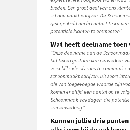
bieden. Een groot deel van ons klan
schoonmaakbedrijven. De Schoonmaa
gelegenheid om in contact te komen
potentiële klanten te ontmoeten.”
Wat heeft deelname toen v
“Onze deelname aan de Schoonmaak V
het teken gestaan van netwerken. H
verschillende niveaus te communicer
schoonmaakbedrijven. Dit soort intera
die van toegevoegde waarde zijn voo
komen er altijd een aantal op te vol
Schoonmaak Vakdagen, die potentie
samenwerking.”
Kunnen jullie drie punte
alle jaren bij de vakbeur