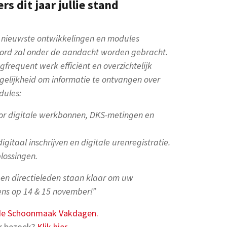
 dit jaar jullie stand
e nieuwste ontwikkelingen en modules
bord zal onder de aandacht worden gebracht.
ogfrequent werk efficiënt en overzichtelijk
gelijkheid om informatie te ontvangen over
dules:
oor digitale werkbonnen, DKS-metingen en
igitaal inschrijven en digitale urenregistratie.
plossingen.
en directieleden staan klaar om uw
ens op 14 & 15 november!”
r de Schoonmaak Vakdagen.
oor bezoek?
Klik hier
.