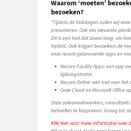
Waarom ‘moeten’ bezoekers
bezoeken?
“Tijdens de Vakdagen zullen wij onz
presenteren. Ook ons nieuwste plan
Dit is een tool dat zowel laag- als ho
inplant. Ook krijgen bezoekers de mo
onze recent gelanceerde apps en mo
Nocore Facility Apps: een app v
tijdsregistratie.
Nocore Online: een tool voor het d
Onze Cloud en Microsoft Office o
Onze salesmedewerkers, consultants 
behoeftes te bespreken. Graag tot zi
Klik hier voor meer informatie ove
Wil je je alvast gratis registreren v