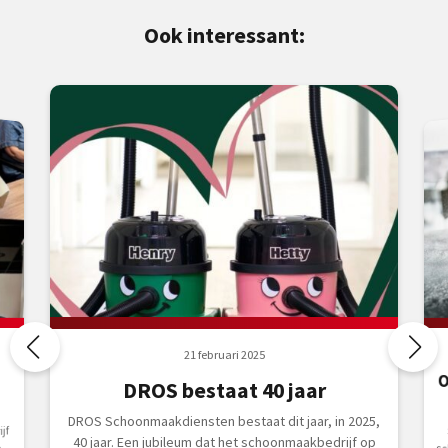
Ook interessant:
21 februari 2025
O
DROS bestaat 40 jaar
DROS Schoonmaakdiensten bestaat dit jaar, in 2025,
jf
40 jaar. Een jubileum dat het schoonmaakbedrijf op