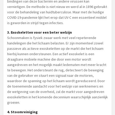
bindingen van deze bacteriën en andere virussen kan
vernietigen. De methode is niet nieuw en werd al in 1896 gebruikt
voor de behandeling van huidtuberculose. Maar met de huidige
COVID-19-pandemie lijkt het erop dat UV-C een essentieel middel
is geworden in strijd tegen infecties.
3. Exoskeletten voor een beter welzijn
Schoonmaken is fysiek zwaar werk met veel repeterende
handelingen die het lichaam belasten. Er zijn momenteel zowel
passieve als actieve exoskeletten op de markt die het lichaam
hierbij kunnen ondersteunen. Een actief exoskelet is een
draagbare mobiele machine die door een motor wordt
aangedreven en het mogelijk maakt ledematen met meer kracht
te bewegen. Het ondersteunt de rug, detecteert de beweging
van de gebruiker en stuurt een signaal naar de motoren,
waardoor de spanning op het lichaam wordt gereduceerd. Door
de toenemende aandacht voor het welzijn van werknemers en
de wetgeving van de overheid, zal de markt voor aangedreven
exoskeletten in het komende decennium waarschijnlijk aanzienlijk
groeien.
4. Stoomreiniging