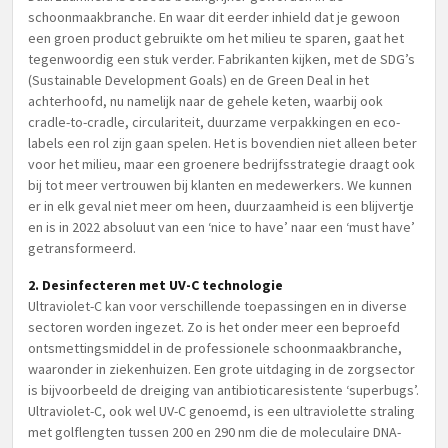
schoonmaakbranche. En waar dit eerder inhield dat je gewoon
een groen product gebruikte om het milieu te sparen, gaat het
tegenwoordig een stuk verder. Fabrikanten kijken, met de SDG’s
(Sustainable Development Goals) en de Green Deal in het
achterhoofd, nu namelijk naar de gehele keten, waarbij ook
cradle-to-cradle, circulariteit, duurzame verpakkingen en eco-
labels een rol zijn gaan spelen. Het is bovendien niet alleen beter
voor het milieu, maar een groenere bedrijfsstrategie draagt ook
bij tot meer vertrouwen bij klanten en medewerkers. We kunnen
er in elk geval niet meer om heen, duurzaamheid is een blijvertje
en is in 2022 absoluut van een ‘nice to have’ naar een ‘must have’
getransformeerd.
2. Desinfecteren met UV-C technologie
Ultraviolet-C kan voor verschillende toepassingen en in diverse
sectoren worden ingezet. Zo is het onder meer een beproefd
ontsmettingsmiddel in de professionele schoonmaakbranche,
waaronder in ziekenhuizen. Een grote uitdaging in de zorgsector
is bijvoorbeeld de dreiging van antibioticaresistente ‘superbugs’.
Ultraviolet-C, ook wel UV-C genoemd, is een ultraviolette straling
met golflengten tussen 200 en 290 nm die de moleculaire DNA-