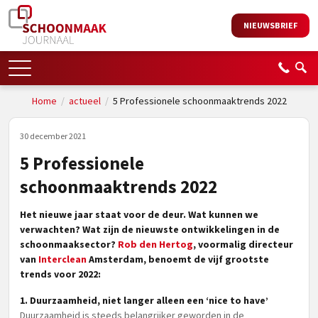
NIEUWSBRIEF
Home
/
actueel
/
5 Professionele schoonmaaktrends 2022
30 december 2021
5 Professionele
schoonmaaktrends 2022
Het nieuwe jaar staat voor de deur. Wat kunnen we
verwachten? Wat zijn de nieuwste ontwikkelingen in de
schoonmaaksector?
Rob den Hertog
, voormalig directeur
van
Interclean
Amsterdam, benoemt de vijf grootste
trends voor 2022:
1. Duurzaamheid, niet langer alleen een ‘nice to have’
Duurzaamheid is steeds belangrijker geworden in de