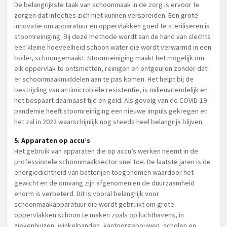
De belangrijkste taak van schoonmaak in de zorg is ervoor te
zorgen dat infecties zich niet kunnen verspreiden. Een grote
innovatie om apparatuur en oppervlakken goed te steriliseren is
stoomreiniging. Bij deze methode wordt aan de hand van slechts
een kleine hoeveelheid schoon water die wordt verwarmd in een
boiler, schoongemaakt. Stoomreiniging maakt het mogelijk om
elk oppervlak te ontsmetten, reinigen en ontgeuren zonder dat
er schoonmaakmiddelen aan te pas komen. Het helpt bij de
bestrijding van antimicrobiële resistentie, is milieuvriendelijk en
het bespaart daarnaast tijd en geld. Als gevolg van de COVID-19-
pandemie heeft stoomreiniging een nieuwe impuls gekregen en
het zal in 2022 waarschijnlijk nog steeds heel belangrijk blijven.
5. Apparaten op accu’s
Het gebruik van apparaten die op accu’s werken neemt in de
professionele schoonmaaksector snel toe. De laatste jaren is de
energiedichtheid van batterijen toegenomen waardoor het
gewicht en de omvang zijn afgenomen en de duurzaamheid
enorm is verbeterd. Dit is vooral belangrijk voor
schoonmaakapparatuur die wordt gebruikt om grote
oppervlakken schoon te maken zoals op luchthavens, in
ziekenhuizen, winkelpanden, kantoorgebouwen, scholen en