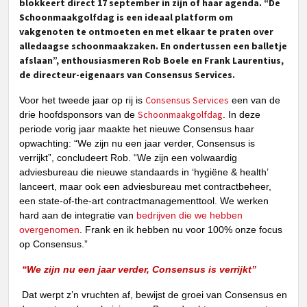
blokkeert direct 17 september in zijn of haar agenda. “De
Schoonmaakgolfdag is een ideaal platform om
vakgenoten te ontmoeten en met elkaar te praten over
alledaagse schoonmaakzaken. En ondertussen een balletje
afslaan”, enthousiasmeren Rob Boele en Frank Laurentius,
de directeur-eigenaars van Consensus Services.
Consensus Services
Voor het tweede jaar op rij is
een van de
Schoonmaakgolfdag
drie hoofdsponsors van de
. In deze
periode vorig jaar maakte het nieuwe Consensus haar
opwachting: “We zijn nu een jaar verder, Consensus is
verrijkt”, concludeert Rob.
“We zijn een volwaardig
adviesbureau die nieuwe standaards in ‘hygiëne & health’
lanceert, maar ook een adviesbureau met contractbeheer,
een state-of-the-art contractmanagementtool. We werken
hard aan de integratie van
bedrijven die we hebben
overgenomen
. Frank en ik hebben nu voor 100% onze focus
op Consensus.”
“We zijn nu een jaar verder, Consensus is verrijkt”
Dat werpt z’n vruchten af, bewijst de groei van Consensus en