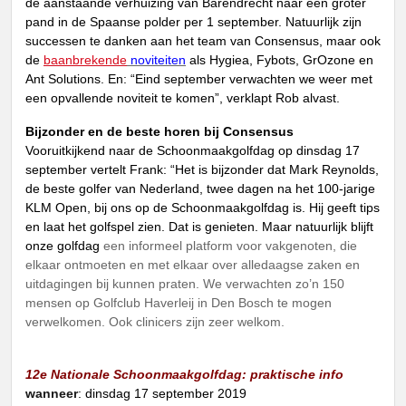
de aanstaande verhuizing van Barendrecht naar een groter
pand in de Spaanse polder per 1 september. Natuurlijk zijn
successen te danken aan het team van Consensus, maar ook
de
baanbrekende
noviteiten
als Hygiea, Fybots, GrOzone en
Ant Solutions. En: “Eind september verwachten we weer met
een opvallende noviteit te komen”, verklapt Rob alvast.
Bijzonder en de beste horen bij Consensus
Vooruitkijkend naar de Schoonmaakgolfdag op dinsdag 17
september vertelt Frank: “Het is bijzonder dat Mark Reynolds,
de beste golfer van Nederland, twee dagen na het 100-jarige
KLM Open, bij ons op de Schoonmaakgolfdag is. Hij geeft tips
en laat het golfspel zien. Dat is genieten. Maar natuurlijk blijft
onze golfdag
een informeel platform voor vakgenoten, die
elkaar ontmoeten en met elkaar over alledaagse zaken en
uitdagingen bij kunnen praten. We verwachten zo’n 150
mensen op Golfclub Haverleij in Den Bosch te mogen
verwelkomen. Ook clinicers zijn zeer welkom.
12e Nationale Schoonmaakgolfdag: praktische info
wanneer
: dinsdag 17 september 2019