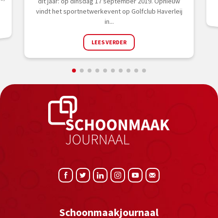
s,
dit jaar: op dinsdag 17 september 2019. Opnieuw
vindt het sportnetwerkevent op Golfclub Haverleij
in...
LEES VERDER
Schoonmaakjournaal