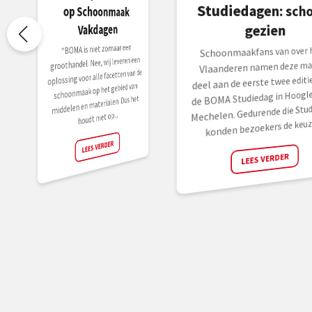
Vakdagen
gezien
“BOMA is niet zomaar een
Schoonmaakfans van over h
groothandel. Nee, wij leveren een
Vlaanderen namen deze ma
oplossing voor alle facetten van de
deel aan de eerste twee editie
schoonmaak op het gebied van
de BOMA Studiedag in Hoogle
middelen en materialen. Dus het
Mechelen. Gedurende die Stud
houdt niet op...
konden bezoekers de keuze
LEES VERDER
LEES VERDER