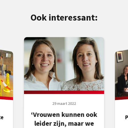
Ook interessant:
29 maart 2022
‘Vrouwen kunnen ook
te
A
on
P
leider zijn, maar we