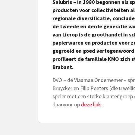
Salubris – in 1980 begonnen als s
producten voor collectiviteiten a
regionale diversificatie, conclu
de tweede en derde generatie van
van Lierop is de groothandel in 
papierwaren en producten voor zor
gegroeid en goed vertegenwoordi
profileert de familiale KMO zich 
Brabant.
DVO – de Vlaamse Ondernemer – spra
Bruycker en Filip Peeters (die u wel
speler met een sterke klantengroep 
daarvoor op
deze link
.