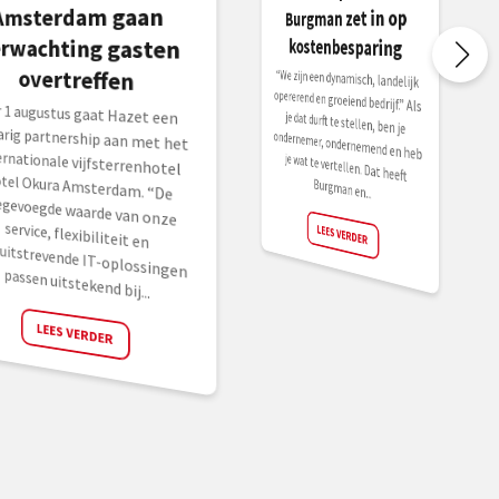
Amsterdam gaan
Burgman zet in op
kostenbesparing
erwachting gasten
overtreffen
“We zijn een dynamisch, landelijk
opererend en groeiend bedrijf.” Als
je dat durft te stellen, ben je
ondernemer, ondernemend en heb
je wat te vertellen. Dat heeft
r 1 augustus gaat Hazet een
ejarig partnership aan met het
ernationale vijfsterrenhotel
tel Okura Amsterdam. “De
egevoegde waarde van onze
rvice, flexibiliteit en
ruitstrevende IT-oplossingen
Burgman en...
LEES VERDER
passen uitstekend bij...
LEES VERDER