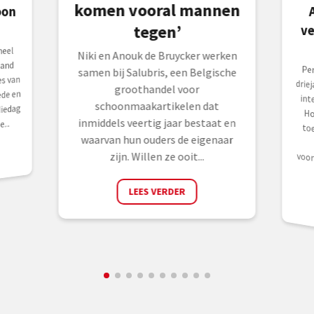
komen vooral mannen
v
tegen’
eel
Niki en Anouk de Bruycker werken
and
Pe
dri
int
Ho
to
se
voo
samen bij Salubris, een Belgische
s van
groothandel voor
de en
schoonmaakartikelen dat
iedag
inmiddels veertig jaar bestaat en
...
waarvan hun ouders de eigenaar
zijn. Willen ze ooit...
LEES VERDER