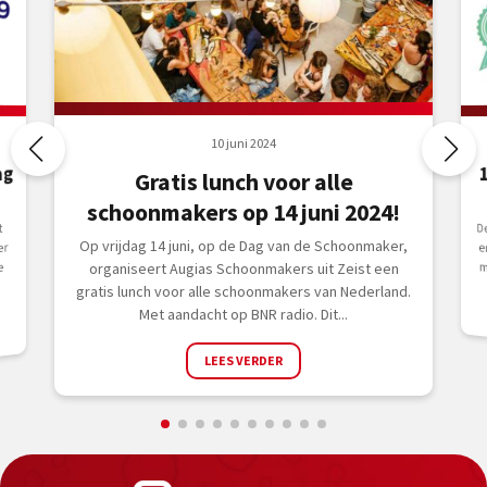
10 juni 2024
ag
Gratis lunch voor alle
schoonmakers op 14 juni 2024!
D
e
t
Op vrijdag 14 juni, op de Dag van de Schoonmaker,
er
m
e
organiseert Augias Schoonmakers uit Zeist een
gratis lunch voor alle schoonmakers van Nederland.
Met aandacht op BNR radio. Dit...
LEES VERDER