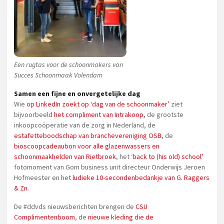
Een rugtas voor de schoonmakers van
Succes Schoonmaak Volendam
Samen een fijne en onvergetelijke dag
Wie
op LinkedIn zoekt op ‘dag van de schoonmaker’
ziet
bijvoorbeeld
het compliment van Intrakoop
, de grootste
inkoopcoöperatie van de zorg in Nederland, de
estafetteboodschap van branchevereniging OSB
, de
bioscoopcadeaubon voor alle glazenwassers en
schoonmaakhelden van Rietbroek
, het ‘
back to (his old) school’
fotomoment van Gom business unit directeur Onderwijs Jeroen
Hofmeester en het
ludieke 10-secondenbedankje van G. Raggers
& Zn.
De #ddvds nieuwsberichten brengen de
CSU
Complimentenboom
, de
nieuwe kleding die de