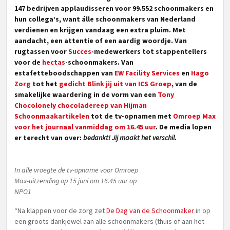
147 bedrijven applaudisseren voor 99.552 schoonmakers en
hun collega’s, want álle schoonmakers van Nederland
verdienen en krijgen vandaag een extra pluim. Met
aandacht, een attentie of een aardig woordje. Van
rugtassen voor
Succes
-medewerkers tot stappentellers
voor de
hectas
-schoonmakers. Van
estafetteboodschappen van
EW Facility Services
en
Hago
Zorg
tot het
gedicht Blink jij uit van ICS Groep
, van de
smakelijke waardering in de vorm van een
Tony
Chocolonely chocoladereep van Hijman
Schoonmaakartikelen
tot de tv-opnamen met
Omroep Max
voor het journaal vanmiddag om 16.45 uur
. De media lopen
er terecht van over:
bedankt! Jij maakt het verschil
.
In alle vroegte de tv-opname voor Omroep
Max-uitzending op 15 juni om 16.45 uur op
NPO1
“Na klappen voor de zorg zet
De Dag van de Schoonmaker
in op
een groots dankjewel aan alle schoonmakers (thuis of aan het