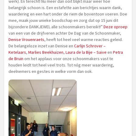
werk). En terecht! Nu meer dan ooit blijkt maar weer hoe
belangrijk schoon is. Een estafette aan berichtjes waarin dank,
waardering en een hart onder de riem de boventoon voeren. Doe
mee, maak jouw unieke boodschap en zorg dat op 15 juni dit
bijzondere DANKJEWEL alle schoonmakers bereikt!”
Deze oproep
van een van de drijfveren achter De Dag van de Schoonmaker,
Denise Vrouenraets
, heeft tot heel veel warme reacties geleid.
De belangeloze inzet van Denise en
Carlijn Schrover –
Ketelaars
,
Marlies Beekhuizen
,
Laura de la Bije – Saive
en
Petra
de Bruin
om het applaus voor onze schoonmakers vast te
houden leidt tot heel veel trots. Tot nóg meer waardering,
deelnemers en gestes in welke vorm dan ook.