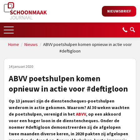
NIEUWSBRIEF
Home
/
Nieuws
/
ABVV poetshulpen komen opnieuw in actie voor
#deftigloon
14 januari 2020
ABVV poetshulpen komen
opnieuw in actie voor #deftigloon
Op 13 januari zijn de dienstencheques-poetshulpen
wederom in actie gekomen. Waarom? Al 30 weken wachten
de poetshulpen, verenigd in het
ABVV
, op een akkoord
voor een hoger loon in de dienstencheques. Onder de
noemer #deftigloon demonstreerden zij de afgelopen
twee maanden diverse keren, in 2020 pakten zij afgelopen