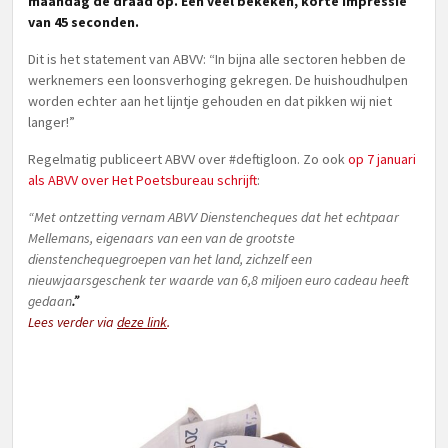
maandag de draad op. Een veel bekeken, korte impressie
van 45 seconden.
Dit is het statement van ABVV: “In bijna alle sectoren hebben de
werknemers een loonsverhoging gekregen. De huishoudhulpen
worden echter aan het lijntje gehouden en dat pikken wij niet
langer!”
Regelmatig publiceert ABVV over #deftigloon. Zo ook
op 7 januari
als ABVV over Het Poetsbureau schrijft
:
“Met ontzetting vernam ABVV Dienstencheques dat het echtpaar
Mellemans, eigenaars van een van de grootste
dienstenchequegroepen van het land, zichzelf een
nieuwjaarsgeschenk ter waarde van 6,8 miljoen euro cadeau heeft
gedaan
.”
Lees verder via
deze link
.