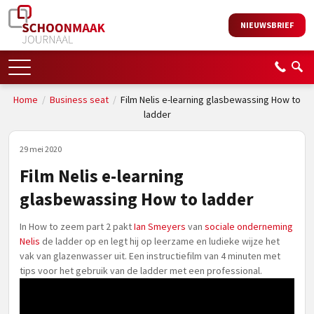
NIEUWSBRIEF
Home
/
Business seat
/
Film Nelis e-learning glasbewassing How to
ladder
29 mei 2020
Film Nelis e-learning
glasbewassing How to ladder
In How to zeem part 2 pakt
Ian Smeyers
van
sociale onderneming
Nelis
de ladder op en legt hij op leerzame en ludieke wijze het
vak van glazenwasser uit. Een instructiefilm van 4 minuten met
tips voor het gebruik van de ladder met een professional.