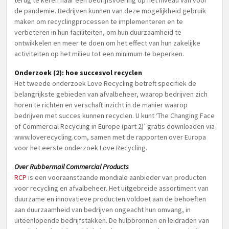
terug te keren naar een bedrijfsvoering op het niveau van voor
de pandemie. Bedrijven kunnen van deze mogelijkheid gebruik
maken om recyclingprocessen te implementeren en te
verbeteren in hun faciliteiten, om hun duurzaamheid te
ontwikkelen en meer te doen om het effect van hun zakelijke
activiteiten op het milieu tot een minimum te beperken.
Onderzoek (2): hoe succesvol recyclen
Het tweede onderzoek Love Recycling betreft specifiek de
belangrijkste gebieden van afvalbeheer, waarop bedrijven zich
horen te richten en verschaft inzicht in de manier waarop
bedrijven met succes kunnen recyclen. U kunt ‘The Changing Face
of Commercial Recycling in Europe (part 2)’ gratis downloaden via
www.loverecycling.com, samen met de rapporten over Europa
voor het eerste onderzoek Love Recycling.
Over Rubbermail Commercial Products
RCP
is een vooraanstaande mondiale aanbieder van producten
voor recycling en afvalbeheer. Het uitgebreide assortiment van
duurzame en innovatieve producten voldoet aan de behoeften
aan duurzaamheid van bedrijven ongeacht hun omvang, in
uiteenlopende bedrijfstakken. De hulpbronnen en leidraden van