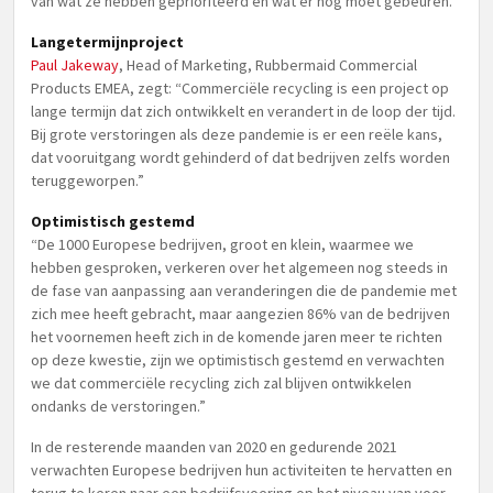
van wat ze hebben geprioriteerd en wat er nog moet gebeuren.
Langetermijnproject
Paul Jakeway
, Head of Marketing, Rubbermaid Commercial
Products EMEA, zegt: “Commerciële recycling is een project op
lange termijn dat zich ontwikkelt en verandert in de loop der tijd.
Bij grote verstoringen als deze pandemie is er een reële kans,
dat vooruitgang wordt gehinderd of dat bedrijven zelfs worden
teruggeworpen.”
Optimistisch gestemd
“De 1000 Europese bedrijven, groot en klein, waarmee we
hebben gesproken, verkeren over het algemeen nog steeds in
de fase van aanpassing aan veranderingen die de pandemie met
zich mee heeft gebracht, maar aangezien 86% van de bedrijven
het voornemen heeft zich in de komende jaren meer te richten
op deze kwestie, zijn we optimistisch gestemd en verwachten
we dat commerciële recycling zich zal blijven ontwikkelen
ondanks de verstoringen.”
In de resterende maanden van 2020 en gedurende 2021
verwachten Europese bedrijven hun activiteiten te hervatten en