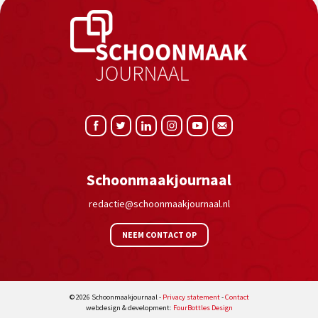
Schoonmaakjournaal
redactie@schoonmaakjournaal.nl
NEEM CONTACT OP
© 2026 Schoonmaakjournaal -
Privacy statement
-
Contact
webdesign & development:
FourBottles Design