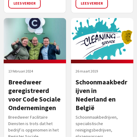
LEES VERDER
LEES VERDER
13 februari 2024
26 maart 2019
Breedweer
Schoonmaakbedr
geregistreerd
ijven in
voor Code Sociale
Nederland en
Ondernemingen
België
Breedweer Facilitaire
Schoonmaakbedrijven,
Diensten is trots dat het
specialistische
bedrijf is opgenomen in het
reinigingsbedrijven,
Register Sociale
glazenwassers,