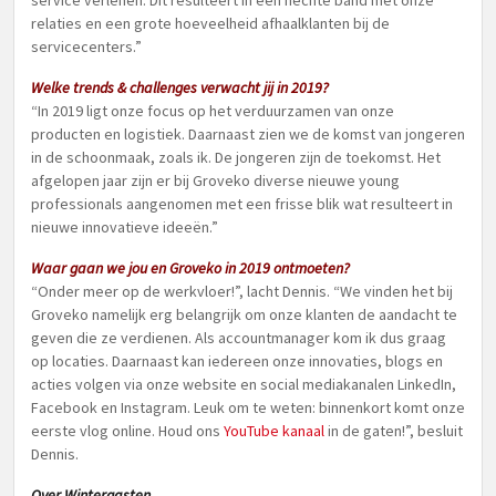
service verlenen. Dit resulteert in een hechte band met onze
relaties en een grote hoeveelheid afhaalklanten bij de
servicecenters.”
Welke trends & challenges verwacht jij in 2019?
“In 2019 ligt onze focus op het verduurzamen van onze
producten en logistiek. Daarnaast zien we de komst van jongeren
in de schoonmaak, zoals ik. De jongeren zijn de toekomst. Het
afgelopen jaar zijn er bij Groveko diverse nieuwe young
professionals aangenomen met een frisse blik wat resulteert in
nieuwe innovatieve ideeën.”
Waar gaan we jou en Groveko in 2019 ontmoeten?
“Onder meer op de werkvloer!”, lacht Dennis. “We vinden het bij
Groveko namelijk erg belangrijk om onze klanten de aandacht te
geven die ze verdienen. Als accountmanager kom ik dus graag
op locaties. Daarnaast kan iedereen onze innovaties, blogs en
acties volgen via onze website en social mediakanalen LinkedIn,
Facebook en Instagram. Leuk om te weten: binnenkort komt onze
eerste vlog online. Houd ons
YouTube kanaal
in de gaten!”, besluit
Dennis.
Over Wintergasten