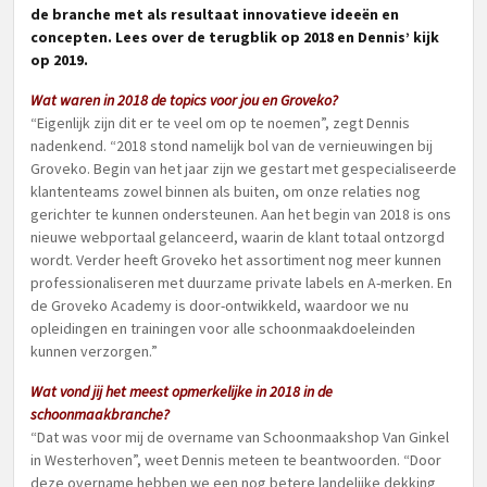
de branche met als resultaat innovatieve ideeën en
concepten. Lees over de terugblik op 2018 en Dennis’ kijk
op 2019.
Wat waren in 2018 de topics voor jou en Groveko?
“Eigenlijk zijn dit er te veel om op te noemen”, zegt Dennis
nadenkend. “2018 stond namelijk bol van de vernieuwingen bij
Groveko. Begin van het jaar zijn we gestart met gespecialiseerde
klantenteams zowel binnen als buiten, om onze relaties nog
gerichter te kunnen ondersteunen. Aan het begin van 2018 is ons
nieuwe webportaal gelanceerd, waarin de klant totaal ontzorgd
wordt. Verder heeft Groveko het assortiment nog meer kunnen
professionaliseren met duurzame private labels en A-merken. En
de Groveko Academy is door-ontwikkeld, waardoor we nu
opleidingen en trainingen voor alle schoonmaakdoeleinden
kunnen verzorgen.”
W
at vond jij het meest opmerkelijke in 2018 in de
schoonmaakbranche?
“Dat was voor mij de overname van Schoonmaakshop Van Ginkel
in Westerhoven”, weet Dennis meteen te beantwoorden. “Door
deze overname hebben we een nog betere landelijke dekking