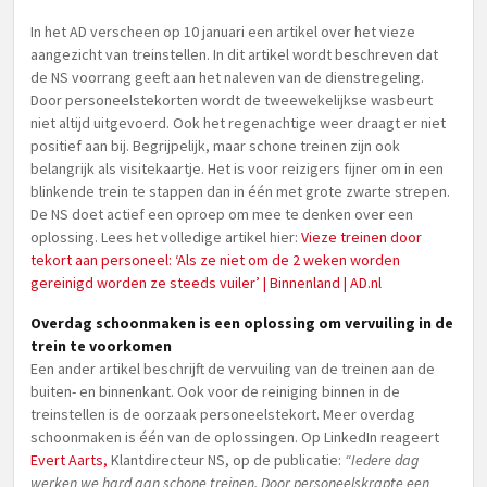
In het AD verscheen op 10 januari een artikel over het vieze
aangezicht van treinstellen. In dit artikel wordt beschreven dat
de NS voorrang geeft aan het naleven van de dienstregeling.
Door personeelstekorten wordt de tweewekelijkse wasbeurt
niet altijd uitgevoerd. Ook het regenachtige weer draagt er niet
positief aan bij. Begrijpelijk, maar schone treinen zijn ook
belangrijk als visitekaartje. Het is voor reizigers fijner om in een
blinkende trein te stappen dan in één met grote zwarte strepen.
De NS doet actief een oproep om mee te denken over een
oplossing. Lees het volledige artikel hier:
Vieze treinen door
tekort aan personeel: ‘Als ze niet om de 2 weken worden
gereinigd worden ze steeds vuiler’ | Binnenland | AD.nl
Overdag schoonmaken is een oplossing om vervuiling in de
trein te voorkomen
Een ander artikel beschrijft de vervuiling van de treinen aan de
buiten- en binnenkant. Ook voor de reiniging binnen in de
treinstellen is de oorzaak personeelstekort. Meer overdag
schoonmaken is één van de oplossingen. Op LinkedIn reageert
Evert Aarts,
Klantdirecteur NS, op de publicatie:
“Iedere dag
werken we hard aan schone treinen. Door personeelskrapte een