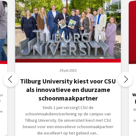
29 juli 2025
Tilburg University kiest voor CSU
als innovatieve en duurzame
or
schoonmaakpartner
.
Sinds 1 juni verzorgt CSU de
N
he
d
en
schoonmaakdienstverlening op de campus van
Tilburg University. De universiteit kiest met CSU
bewust voor een innovatieve schoonmaakpartner
die excelleert op het gebied van...