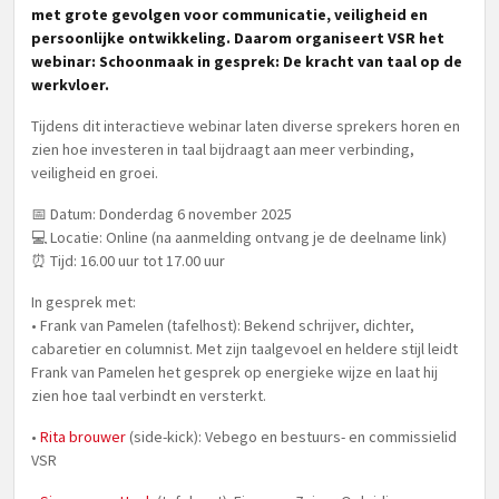
met grote gevolgen voor communicatie, veiligheid en
persoonlijke ontwikkeling. Daarom organiseert VSR het
webinar: Schoonmaak in gesprek: De kracht van taal op de
werkvloer.
Tijdens dit interactieve webinar laten diverse sprekers horen en
zien hoe investeren in taal bijdraagt aan meer verbinding,
veiligheid en groei.
📅 Datum: Donderdag 6 november 2025
💻 Locatie: Online (na aanmelding ontvang je de deelname link)
⏰ Tijd: 16.00 uur tot 17.00 uur
In gesprek met:
• Frank van Pamelen (tafelhost): Bekend schrijver, dichter,
cabaretier en columnist. Met zijn taalgevoel en heldere stijl leidt
Frank van Pamelen het gesprek op energieke wijze en laat hij
zien hoe taal verbindt en versterkt.
•
Rita brouwer
(side-kick): Vebego en bestuurs- en commissielid
VSR