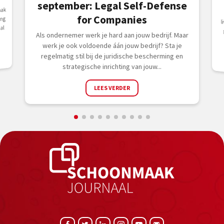
september: Legal Self-Defense
aak
for Companies
ing
al
Als ondernemer werk je hard aan jouw bedrijf. Maar
werk je ook voldoende áán jouw bedrijf? Sta je
regelmatig stil bij de juridische bescherming en
strategische inrichting van jouw...
LEES VERDER