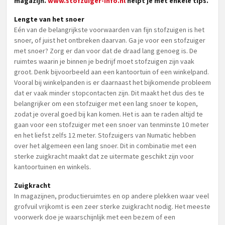
magazijn.
www.stofzuiger-info.nl
helpt je met enkele tips.
Lengte van het snoer
Eén van de belangrijkste voorwaarden van fijn stofzuigen is het
snoer, of juist het ontbreken daarvan. Ga je voor een stofzuiger
met snoer? Zorg er dan voor dat de draad lang genoeg is. De
ruimtes waarin je binnen je bedrijf moet stofzuigen zijn vaak
groot. Denk bijvoorbeeld aan een kantoortuin of een winkelpand.
Vooral bij winkelpanden is er daarnaast het bijkomende probleem
dat er vaak minder stopcontacten zijn. Dit maakt het dus des te
belangrijker om een stofzuiger met een lang snoer te kopen,
zodat je overal goed bij kan komen. Het is aan te raden altijd te
gaan voor een stofzuiger met een snoer van tenminste 10 meter
en het liefst zelfs 12 meter. Stofzuigers van Numatic hebben
over het algemeen een lang snoer. Dit in combinatie met een
sterke zuigkracht maakt dat ze uitermate geschikt zijn voor
kantoortuinen en winkels.
Zuigkracht
In magazijnen, productieruimtes en op andere plekken waar veel
grofvuil vrijkomt is een zeer sterke zuigkracht nodig. Het meeste
voorwerk doe je waarschijnlijk met een bezem of een